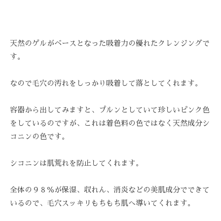
技
術
と
フ
天然のゲルがベースとなった吸着力の優れたクレンジングで
レ
す。
ン
ド
なので毛穴の汚れをしっかり吸着して落としてくれます。
リ
ー
容器から出してみますと、プルンとしていて珍しいピンク色
な
をしているのですが、これは着色料の色ではなく天然成分シ
雰
コニンの色です。
囲
気
シコニンは肌荒れを防止してくれます。
で
、
全体の９８％が保湿、収れん、消炎などの美肌成分でできて
あ
いるので、毛穴スッキリもちもち肌へ導いてくれます。
な
た