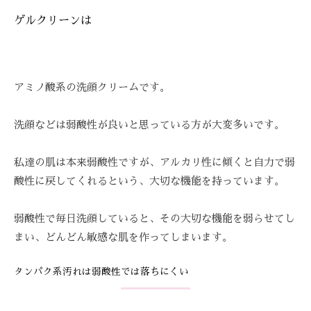
を
ゲルクリーンは
お
待
ち
し
アミノ酸系の洗顔クリームです。
て
お
洗顔などは弱酸性が良いと思っている方が大変多いです。
り
ま
私達の肌は本来弱酸性ですが、アルカリ性に傾くと自力で弱
す
酸性に戻してくれるという、大切な機能を持っています。
。
T
E
弱酸性で毎日洗顔していると、その大切な機能を弱らせてし
L
まい、どんどん敏感な肌を作ってしまいます。
:
0
タンパク系汚れは弱酸性では落ちにくい
8
4