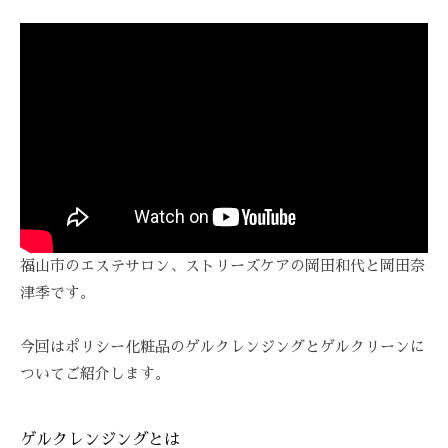
E
ス
び
ス
A
ト
覚
テ
Z
リ
ま
Z
ー
サ
す
C
ズ
ロ
。
A
ケ
ン
ス
R
ア
ト
、
E
。
リ
ス
ー
ト
ズ
リ
・
福山市のエステサロン、ストリーズケアの岡田和代と岡田奈
ー
ケ
津季です。
ズ
ア
ケ
で
今回はポリシー化粧品のゲルクレンジングとゲルクリーンに
ア
は
ついてご紹介します。
。
、
最
新
ゲルクレンジングとは