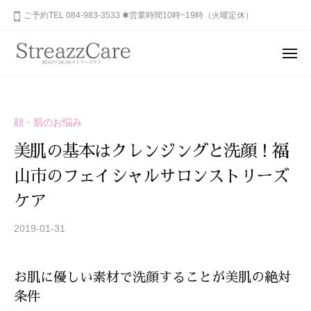
ュ
コ
山
ご予約TEL 084-983-3533 ✱営業時間10時~19時（火曜定休）
ー
ン
市
テ
の
メ
健
ン
ニ
福
あ
康
ュ
ツ
山
な
ー
と
へ
た
市
美
ス
顔・肌のお悩み
の
を
の
キ
秘
考
美肌の基本はクレンジングと洗顔！福
健
ッ
め
え
康
山市のフェイシャルサロンストリーズ
プ
ら
る
と
れ
エ
ケア
美
ス
た
を
2019-01-31
b
テ
美
y
サ
考
し
S
ロ
さ
え
お肌に優しい素材で洗顔することが美肌の絶対
T
ン
を
る
条件
R
、
呼
エ