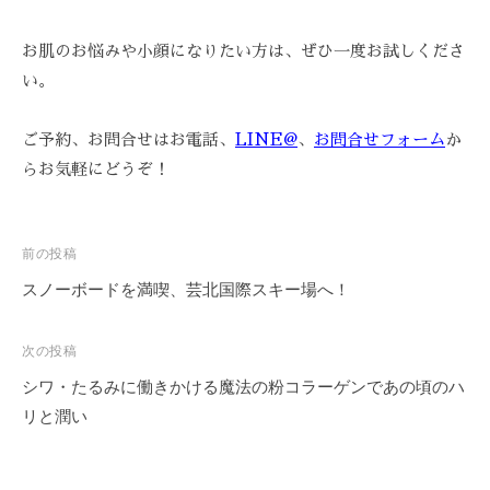
お肌のお悩みや小顔になりたい方は、ぜひ一度お試しくださ
い。
ご予約、お問合せはお電話、
LINE@
、
お問合せフォーム
か
らお気軽にどうぞ！
投
前の投稿
稿
スノーボードを満喫、芸北国際スキー場へ！
ナ
ビ
次の投稿
ゲ
シワ・たるみに働きかける魔法の粉コラーゲンであの頃のハ
ー
リと潤い
シ
ョ