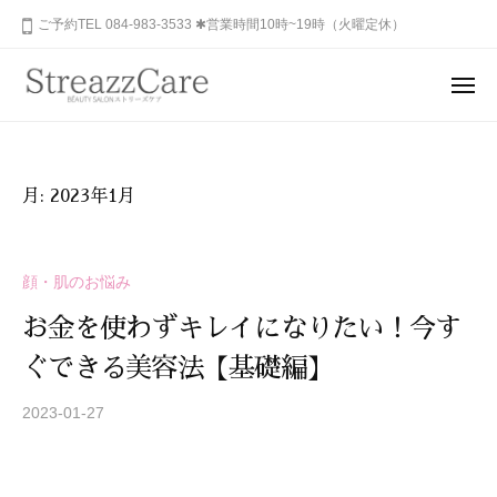
ュ
コ
山
ご予約TEL 084-983-3533 ✱営業時間10時~19時（火曜定休）
ー
ン
市
テ
の
メ
健
ン
ニ
福
あ
康
ュ
ツ
山
な
ー
と
へ
た
市
美
ス
月:
2023年1月
の
を
の
キ
秘
考
健
ッ
め
え
康
プ
顔・肌のお悩み
ら
る
と
れ
エ
お金を使わずキレイになりたい！今す
美
ス
た
ぐできる美容法【基礎編】
を
テ
美
サ
考
し
2023-01-27
b
ロ
さ
え
y
ン
を
る
S
、
呼
エ
T