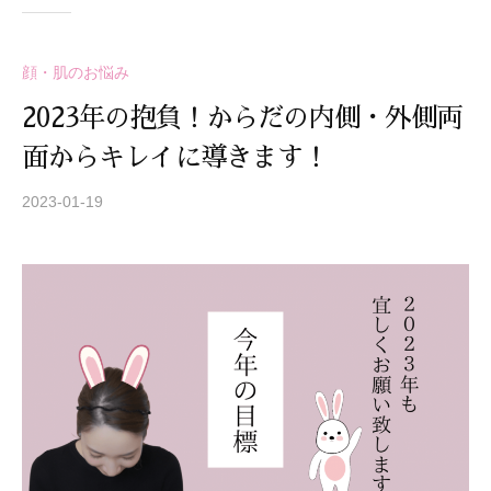
技
術
と
顔・肌のお悩み
フ
2023年の抱負！からだの内側・外側両
レ
ン
面からキレイに導きます！
ド
2023-01-19
b
リ
y
ー
S
な
T
雰
R
囲
E
気
A
で
Z
、
Z
あ
C
な
A
た