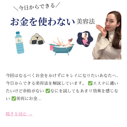
ス
び
R
ス
ト
覚
E
テ
リ
ま
A
ー
サ
す
Z
ズ
ロ
。
Z
ケ
ン
ス
C
ア
ト
、
A
。
リ
R
ス
ー
E
ト
ズ
リ
・
今回はなるべくお金をかけずにキレイになりたいあなたへ、
ー
ケ
今日からできる美容法を解説しています。
エステに通い
ズ
ア
たいけど余裕がない
なにを試してもあまり効果を感じな
ケ
で
い
美容にお金…
ア
は
。
、
続きを読む →
最
新