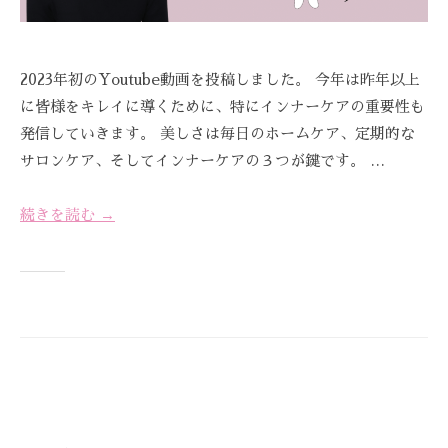
R
を
E
お
待
2023年初のYoutube動画を投稿しました。 今年は昨年以上
ち
に皆様をキレイに導くために、特にインナーケアの重要性も
し
発信していきます。 美しさは毎日のホームケア、定期的な
て
サロンケア、そしてインナーケアの３つが鍵です。 …
お
り
ま
続きを読む →
す
。
T
E
L
:
0
8
4