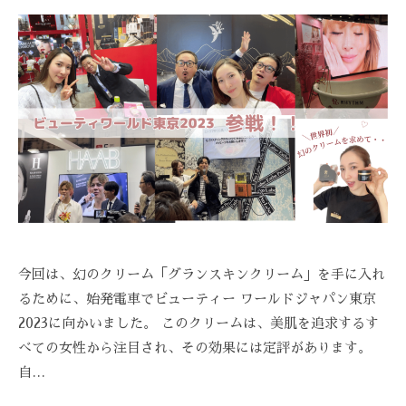
ス
S
び
ス
ト
T
覚
テ
リ
R
ま
ー
サ
E
す
ズ
A
ロ
。
ケ
Z
ン
ス
ア
Z
ト
、
。
C
リ
ス
A
ー
ト
R
ズ
リ
E
・
ー
ケ
ズ
今回は、幻のクリーム「グランスキンクリーム」を手に入れ
ア
ケ
るために、始発電車でビューティー ワールドジャパン東京
で
ア
2023に向かいました。 このクリームは、美肌を追求するす
は
べての女性から注目され、その効果には定評があります。
。
、
最
自…
新