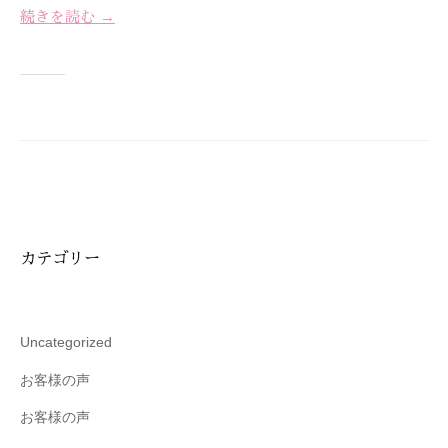
技
続きを読む →
術
と
フ
レ
ン
ド
リ
ー
な
カテゴリー
雰
囲
気
で
Uncategorized
、
お客様の声
あ
な
お客様の声
た