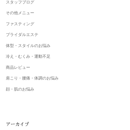
スタッフブログ
を
お
その他メニュー
待
ファスティング
ち
し
ブライダルエステ
て
体型・スタイルのお悩み
お
り
冷え・むくみ・運動不足
ま
商品レビュー
す
。
肩こり・腰痛・体調のお悩み
T
顔・肌のお悩み
E
L
:
0
8
アーカイブ
4