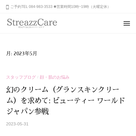
ュ
コ
山
ご予約TEL 084-983-3533 ✱営業時間10時~19時（火曜定休）
ー
ン
市
テ
の
メ
健
ン
ニ
福
あ
康
ュ
ツ
山
な
ー
と
へ
た
市
美
ス
月:
2023年5月
の
を
の
キ
秘
考
健
ッ
め
え
康
プ
スタッフブログ
顔・肌のお悩み
/
ら
る
と
れ
エ
幻のクリーム（グランスキンクリー
美
ス
た
ム）を求めて: ビューティー ワールド
を
テ
美
サ
考
し
ジャパン参戦
ロ
さ
え
ン
を
2023-05-31
b
る
、
y
呼
エ