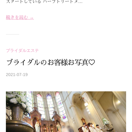
スタートしている ハーブトリートメ…
続きを読む →
ブライダルエステ
ブライダルのお客様お写真♡
2021-07-19
b
y
S
T
R
E
A
Z
Z