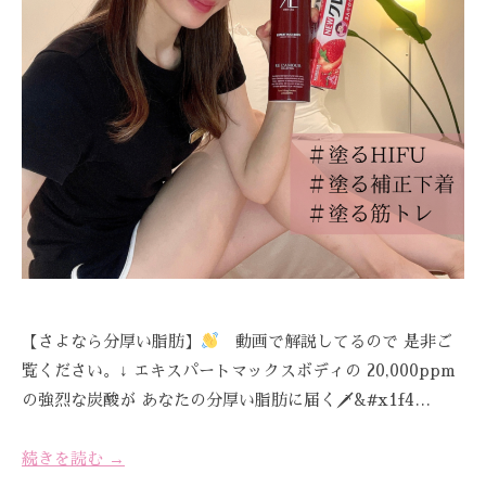
C
A
R
E
【さよなら分厚い脂肪】
動画で解説してるので 是非ご
覧ください。↓ エキスパートマックスボディの 20,000ppm
の強烈な炭酸が あなたの分厚い脂肪に届く🗡&#x1f4…
続きを読む →