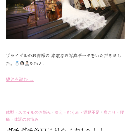
C
A
R
E
ブライダルのお客様の 素敵なお写真データをいただきまし
た。
‍&#x2…
続きを読む →
体型・スタイルのお悩み
冷え・むくみ・運動不足
肩こり・腰
/
/
痛・体調のお悩み