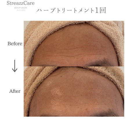
T
R
E
A
Z
Z
C
A
R
E