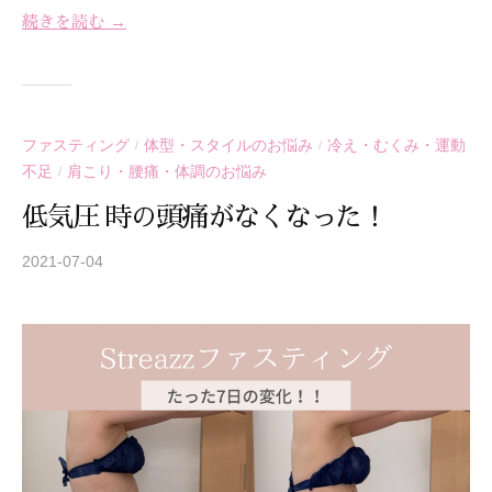
続きを読む →
ファスティング
体型・スタイルのお悩み
冷え・むくみ・運動
/
/
不足
肩こり・腰痛・体調のお悩み
/
低気圧 時の頭痛がなくなった！
2021-07-04
b
y
S
T
R
E
A
Z
Z