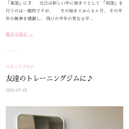
「夏詣」に
元日は新しい年に始まりとして 「初詣」を
-
行うのは一般的ですが、 その始まりから６ヶ月、 その半
9
年の無事を感謝し、 残りの半年の更なる平…
8
3
-
続きを読む →
3
5
3
3
スタッフブログ
友達のトレーニングジムに♪
2021-07-25
b
y
S
T
R
E