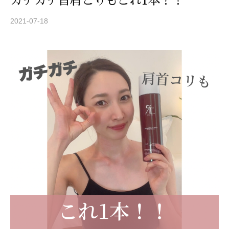
ガチガチ首肩こりもこれ1本！！
2021-07-18
b
y
S
T
R
E
A
Z
Z
C
A
R
E