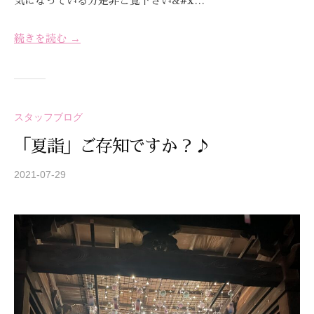
気になっている方是非ご覧下さい&#x…
技
術
続きを読む →
と
フ
レ
ン
ド
スタッフブログ
リ
「夏詣」ご存知ですか？♪
ー
な
2021-07-29
b
雰
y
囲
S
気
T
で
R
、
E
あ
A
な
Z
た
Z