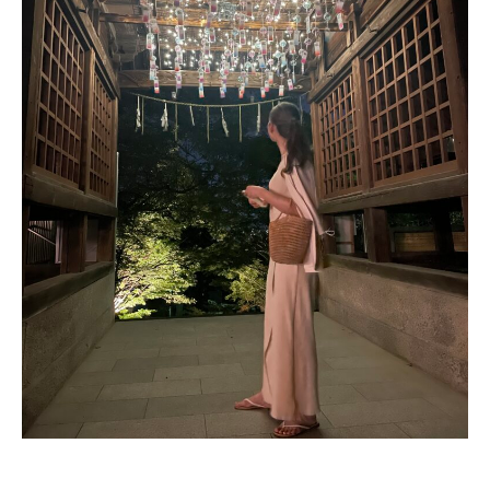
を
C
お
A
待
R
ち
E
し
て
お
り
ま
す
。
T
E
L
:
0
8
4