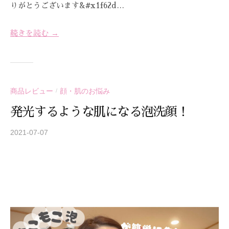
りがとうございます&#x1f62d…
続きを読む →
商品レビュー
顔・肌のお悩み
/
発光するような肌になる泡洗顔！
2021-07-07
b
y
S
T
R
E
A
Z