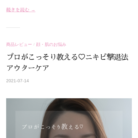
続きを読む →
商品レビュー
顔・肌のお悩み
/
プロがこっそり教える♡ニキビ撃退法
アウターケア
2021-07-14
b
y
S
T
R
E
A
Z