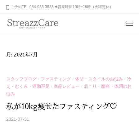
ュ
コ
山
ご予約TEL 084-983-3533 ✱営業時間10時~19時（火曜定休）
ー
ン
市
テ
の
メ
健
ン
ニ
福
あ
康
ュ
ツ
山
な
ー
と
へ
た
市
美
ス
月:
2021年7月
の
を
の
キ
秘
考
健
ッ
め
え
康
プ
スタッフブログ
ファスティング
体型・スタイルのお悩み
冷
/
/
/
ら
る
と
え・むくみ・運動不足
商品レビュー
肩こり・腰痛・体調のお
/
/
れ
エ
美
悩み
ス
た
を
テ
美
私が10kg痩せたファスティング♡
サ
考
し
ロ
さ
2021-07-31
b
え
ン
を
y
る
、
S
呼
エ