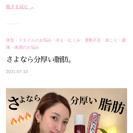
続きを読む →
体型・スタイルのお悩み
冷え・むくみ・運動不足
肩こり・腰
/
/
痛・体調のお悩み
さよなら分厚い脂肪。
2021-07-10
b
y
S
T
R
E
A
Z
Z