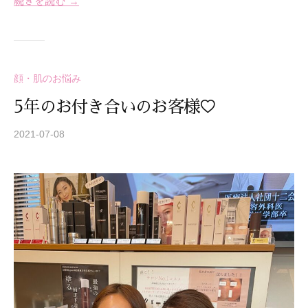
続きを読む →
顔・肌のお悩み
5年のお付き合いのお客様♡
2021-07-08
b
y
S
T
R
E
A
Z
Z
C
A