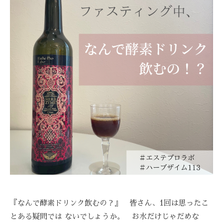
E
A
Z
Z
C
A
R
E
『なんで酵素ドリンク飲むの？』 皆さん、1回は思ったこ
とある疑問では ないでしょうか。 お水だけじゃだめな