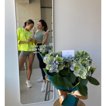
A
Z
Z
C
A
R
E