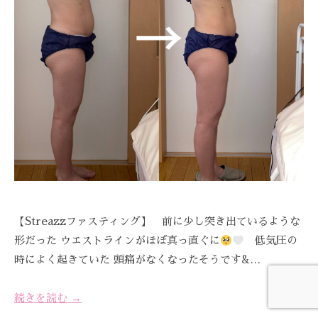
C
A
R
E
【Streazzファスティング】 前に少し突き出ているような
形だった ウエストラインがほぼ真っ直ぐに
低気圧の
時によく起きていた 頭痛がなくなったそうです&…
続きを読む →