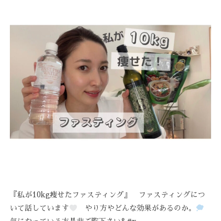
ス
T
び
ス
ト
R
覚
テ
リ
E
ま
ー
サ
A
す
ズ
Z
ロ
。
ケ
Z
ン
ス
ア
C
ト
、
。
A
リ
ス
R
ー
ト
E
ズ
リ
・
ー
ケ
ズ
ア
ケ
で
ア
は
。
、
『私が10kg痩せたファスティング』 ファスティングにつ
最
いて話しています
やり方やどんな効果があるのか。
新