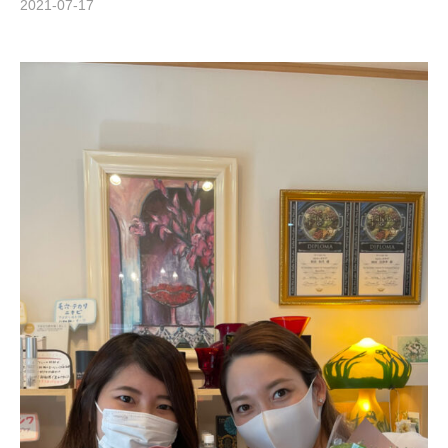
2021-07-17
b
y
S
T
R
E
A
Z
Z
C
A
R
E