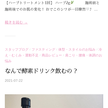
【ハーブトリートメント1回】 ハーブ2g
施術前と
施術後でのお肌の変化！ おでこのシワが一目瞭然
⤴︎ …
続きを読む →
スタッフブログ
ファスティング
体型・スタイルのお悩み
冷
/
/
/
え・むくみ・運動不足
商品レビュー
肩こり・腰痛・体調のお
/
/
悩み
なんで酵素ドリンク飲むの？
2021-07-22
b
y
S
T
R