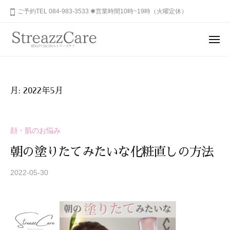
ュ
コ
山
ご予約TEL 084-983-3533 ✱営業時間10時~19時（火曜定休）
ー
ン
市
テ
の
メ
健
ン
ニ
福
あ
康
ュ
ツ
山
な
ー
と
へ
た
市
美
ス
月:
2022年5月
の
を
の
キ
秘
考
健
ッ
め
え
康
プ
顔・肌のお悩み
ら
る
と
れ
エ
朝の塗りたてみたいな化粧直しの方法
美
ス
た
を
テ
美
2022-05-30
b
サ
考
し
y
ロ
さ
S
え
ン
を
T
る
、
R
呼
エ