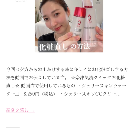
ス
E
び
ス
ト
A
覚
テ
リ
Z
ま
ー
サ
Z
す
ズ
C
ロ
。
ケ
A
ン
ス
ア
R
ト
、
。
E
リ
ス
ー
ト
今回は夕方からお出かけする時にキレイにお化粧直しする方
ズ
リ
法を動画でお伝えしています。 ☆奈津気流クイックお化粧
・
ー
ケ
直し☆ 動画内で使用しているもの ・シェリースキンウォー
ズ
ア
ターH 8,250円（税込） ・シェリースキンCCクリー…
ケ
で
ア
は
続きを読む →
。
、
最
新