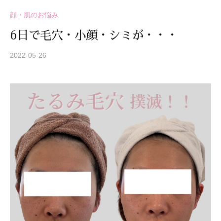
技
顔・肌のお悩み
術
と
6日で毛穴・小顔・シミが・・・
フ
レ
2022-05-26
b
y
ン
S
ド
T
リ
R
ー
E
な
A
雰
Z
囲
Z
気
C
で
A
、
R
あ
E
な
た