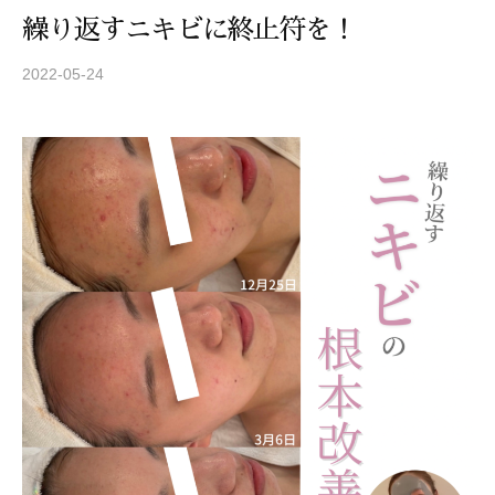
-
繰り返すニキビに終止符を！
9
8
2022-05-24
b
3
y
S
-
T
3
R
5
E
3
A
3
Z
Z
C
A
R
E