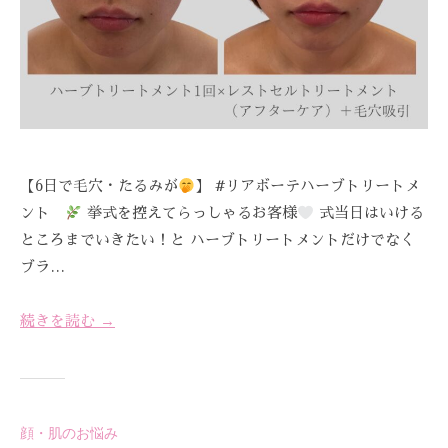
を
お
待
ち
し
て
お
【6日で毛穴・たるみが
】 #リアボーテハーブトリートメ
り
ント
挙式を控えてらっしゃるお客様
式当日はいける
ま
す
ところまでいきたい！と ハーブトリートメントだけでなく
。
ブラ…
T
E
続きを読む →
L
:
0
8
顔・肌のお悩み
4