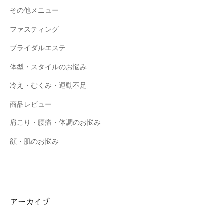
を
その他メニュー
お
ファスティング
待
ち
ブライダルエステ
し
体型・スタイルのお悩み
て
お
冷え・むくみ・運動不足
り
商品レビュー
ま
す
肩こり・腰痛・体調のお悩み
。
顔・肌のお悩み
T
E
L
:
0
アーカイブ
8
4