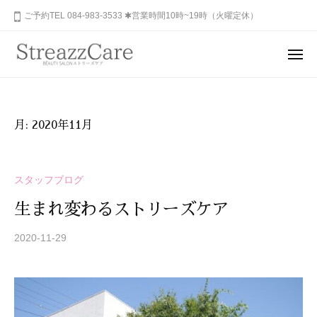
ュ
コ
山
ご予約TEL 084-983-3533 ✱営業時間10時~19時（火曜定休）
ー
ン
市
テ
の
メ
健
ン
ニ
福
あ
康
ュ
ツ
山
な
ー
と
へ
た
市
美
ス
月:
2020年11月
の
を
の
キ
秘
考
健
ッ
め
え
康
プ
スタッフブログ
ら
る
と
れ
エ
生まれ変わるストリーズケア
美
ス
た
を
テ
美
2020-11-29
b
サ
考
し
y
ロ
さ
S
え
ン
を
T
る
、
R
呼
エ