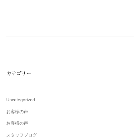
技
術
と
フ
レ
ン
ド
リ
ー
カテゴリー
な
雰
囲
気
Uncategorized
で
お客様の声
、
あ
お客様の声
な
スタッフブログ
た