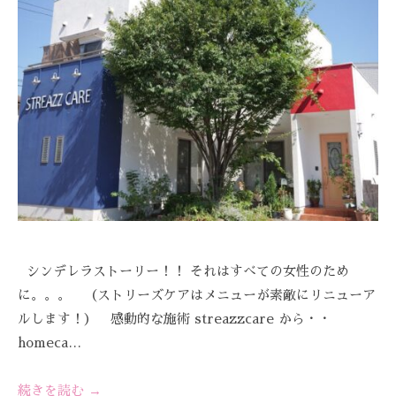
ス
E
び
ス
ト
A
覚
テ
リ
Z
ま
ー
サ
Z
す
ズ
C
ロ
。
ケ
A
ン
ス
ア
R
ト
、
。
E
リ
ス
ー
ト
ズ
リ
・
ー
ケ
ズ
シンデレラストーリー！！ それはすべての女性のため
ア
ケ
に。。。 （ストリーズケアはメニューが素敵にリニューア
で
ア
は
ルします！） 感動的な施術 streazzcare から・・
。
、
homeca…
最
新
続きを読む →