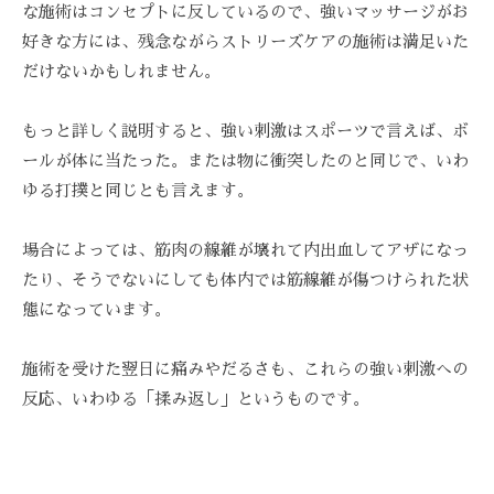
な施術はコンセプトに反しているので、強いマッサージがお
を
好きな方には、残念ながらストリーズケアの施術は満足いた
お
待
だけないかもしれません。
ち
し
もっと詳しく説明すると、強い刺激はスポーツで言えば、ボ
て
ールが体に当たった。または物に衝突したのと同じで、いわ
お
ゆる打撲と同じとも言えます。
り
ま
場合によっては、筋肉の線維が壊れて内出血してアザになっ
す
たり、そうでないにしても体内では筋線維が傷つけられた状
。
態になっています。
T
E
施術を受けた翌日に痛みやだるさも、これらの強い刺激への
L
反応、いわゆる「揉み返し」というものです。
:
0
8
4