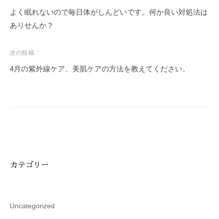
稿
よく眠れないので毎日体がしんどいです。何か良い対処法は
ナ
ありせんか？
ビ
ゲ
次の投稿
ー
4月の紫外線ケア、美肌ケアの方法を教えてください。
シ
ョ
ン
カテゴリー
Uncategorized