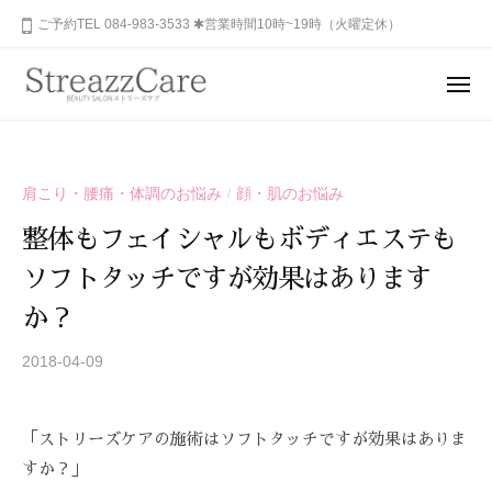
ュ
コ
山
ご予約TEL 084-983-3533 ✱営業時間10時~19時（火曜定休）
ー
ン
市
テ
の
メ
健
ン
ニ
福
あ
康
ュ
ツ
山
な
ー
と
へ
た
市
美
ス
肩こり・腰痛・体調のお悩み
顔・肌のお悩み
/
の
を
の
キ
秘
考
整体もフェイシャルもボディエステも
健
ッ
め
え
康
ソフトタッチですが効果はあります
プ
ら
る
と
れ
エ
か？
美
ス
た
を
2018-04-09
b
テ
美
y
サ
考
し
S
ロ
さ
え
「ストリーズケアの施術はソフトタッチですが効果はありま
T
ン
を
る
R
すか？」
、
呼
エ