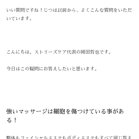
E
ス
び
ス
A
ト
いい質問ですね！じつは以前から、よくこんな質問をいただ
覚
テ
Z
リ
いています。
ま
Z
ー
サ
す
C
ズ
ロ
。
A
ケ
ン
ス
R
ア
ト
、
こんにちは。ストリーズケア代表の岡田哲也です。
E
。
リ
ス
ー
ト
今日はこの疑問にお答えしたいと思います。
ズ
リ
・
ー
ケ
ズ
ア
ケ
で
ア
強いマッサージは細胞を傷つけている事があ
は
。
、
る！
最
新
整体もフェイシャルエステもボディエステもすべて同じ答え