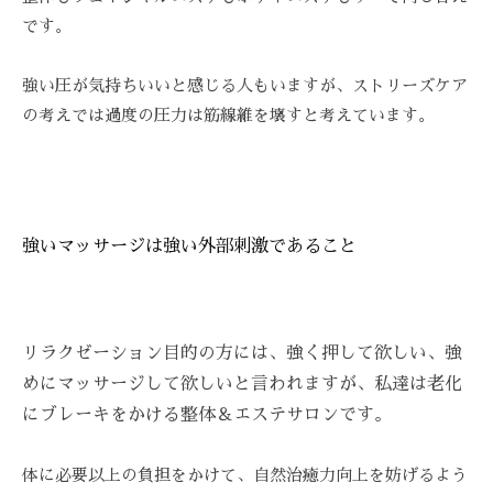
技
です。
術
と
強い圧が気持ちいいと感じる人もいますが、ストリーズケア
フ
の考えでは過度の圧力は筋線維を壊すと考えています。
レ
ン
ド
リ
ー
強いマッサージは強い外部刺激であること
な
雰
囲
気
リラクゼーション目的の方には、強く押して欲しい、強
で
めにマッサージして欲しいと言われますが、私達は老化
、
にブレーキをかける整体＆エステサロンです。
あ
な
体に必要以上の負担をかけて、自然治癒力向上を妨げるよう
た