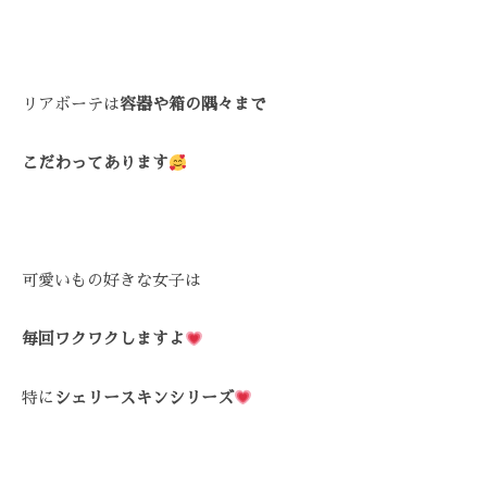
Z
ス
び
ス
C
ト
覚
テ
A
リ
ま
R
ー
サ
す
リアボーテは
容器や箱の隅々まで
E
ズ
ロ
。
ケ
ン
ス
ア
こだわってあります
ト
、
。
リ
ス
ー
ト
ズ
リ
可愛いもの好きな女子は
・
ー
ケ
ズ
ア
毎回ワクワクしますよ
ケ
で
ア
は
特に
シェリースキンシリーズ
。
、
最
新