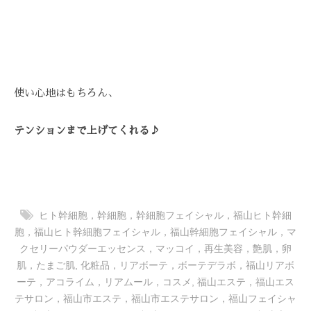
技
術
と
フ
レ
使い心地はもちろん、
ン
ド
リ
テンションまで上げてくれる♪
ー
な
雰
囲
ヒト幹細胞，幹細胞，幹細胞フェイシャル，福山ヒト幹細
気
胞，福山ヒト幹細胞フェイシャル，福山幹細胞フェイシャル，マ
で
クセリーパウダーエッセンス，マッコイ，再生美容，艶肌，卵
、
肌，たまご肌
,
化粧品，リアボーテ，ボーテデラボ，福山リアボ
あ
ーテ，アコライム，リアムール，コスメ
,
福山エステ，福山エス
な
テサロン，福山市エステ，福山市エステサロン，福山フェイシャ
た