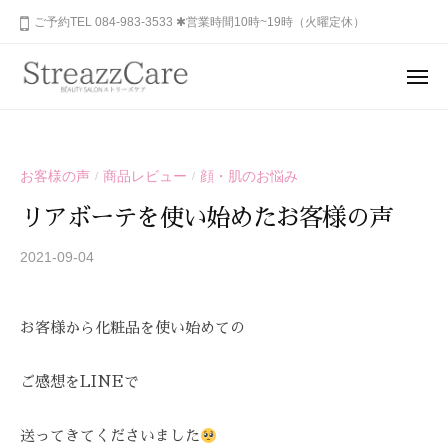
ュ
コ
山
ご予約TEL 084-983-3533 ✱営業時間10時~19時（火曜定休）
ー
ン
市
テ
の
メ
健
ン
ニ
福
あ
康
ュ
ツ
山
な
ー
と
へ
た
市
美
ス
お客様の声
商品レビュー
顔・肌のお悩み
/
/
の
を
の
キ
秘
考
リアボーテを使い始めたお客様の声
健
ッ
め
え
康
プ
ら
2021-09-04
b
る
と
y
れ
エ
美
S
ス
た
お客様から化粧品を使い始めての
を
T
テ
美
R
サ
考
し
E
ロ
ご感想をLINEで
さ
え
A
ン
を
る
Z
、
呼
送ってきてくださいました
エ