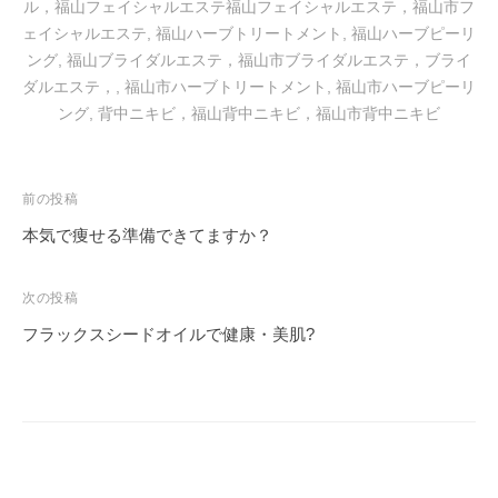
ル，福山フェイシャルエステ福山フェイシャルエステ，福山市フ
を
ェイシャルエステ
,
福山ハーブトリートメント
,
福山ハーブピーリ
お
ング
,
福山ブライダルエステ，福山市ブライダルエステ，ブライ
待
ダルエステ，
,
福山市ハーブトリートメント
,
福山市ハーブピーリ
ち
ング
,
背中ニキビ，福山背中ニキビ，福山市背中ニキビ
し
て
お
投
前の投稿
り
稿
本気で痩せる準備できてますか？
ま
ナ
す
ビ
。
次の投稿
T
ゲ
フラックスシードオイルで健康・美肌?
E
ー
L
シ
:
ョ
0
ン
8
4