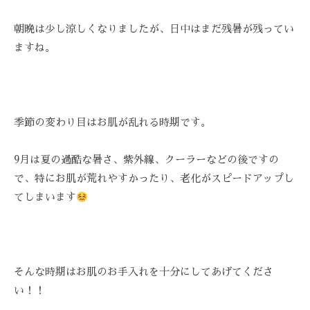
Z
ス
び
ス
C
ト
覚
朝晩は少し涼しくなりましたが、日中はまだ残暑が残ってい
テ
A
リ
ま
ますね。
R
ー
サ
す
E
ズ
ロ
。
ケ
ン
ス
ア
ト
、
。
季節の変わり目はお肌が乱れる時期です。
リ
ス
ー
ト
9月は夏の過酷な暑さ、紫外線、クーラーなどの後ですの
ズ
リ
で、特にお肌が荒れやすかったり、老化がスピードアップし
・
ー
てしまいます
ケ
ズ
ア
ケ
で
ア
は
。
、
そんな時期はお肌のお手入れを十分にしてあげてくださ
最
い！！
新