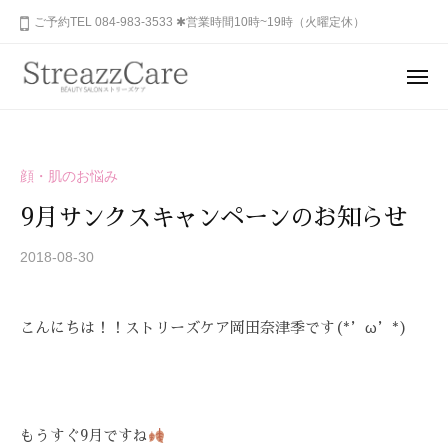
ュ
コ
山
ご予約TEL 084-983-3533 ✱営業時間10時~19時（火曜定休）
ー
ン
市
テ
の
メ
健
ン
ニ
福
あ
康
ュ
ツ
山
な
ー
と
へ
た
市
美
ス
顔・肌のお悩み
の
を
の
キ
秘
考
9月サンクスキャンペーンのお知らせ
健
ッ
め
え
康
プ
ら
2018-08-30
b
る
と
y
れ
エ
美
S
ス
た
こんにちは！！ストリーズケア岡田奈津季です(*’ω’*)
を
T
テ
美
R
サ
考
し
E
ロ
さ
え
A
ン
を
る
Z
、
呼
もうすぐ9月ですね
エ