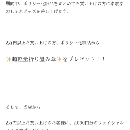
期間中、ポリシー化粧品をまとめてお買い上げの方に素敵な
を
お
おしゃれグッズを差し上げます。
待
ち
し
て
2万円以上
お買い上げの方、ポリシー化粧品から
お
り
超軽量折り畳み傘
をプレゼント！！
ま
す
。
T
E
L
:
そして、当店から
0
8
2万円以上お買い上げのお客様に、2,000円分のフェイシャル
4