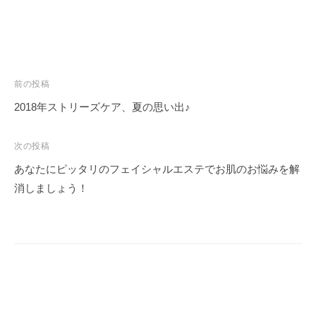
投
前の投稿
稿
2018年ストリーズケア、夏の思い出♪
ナ
ビ
次の投稿
ゲ
あなたにピッタリのフェイシャルエステでお肌のお悩みを解
ー
消しましょう！
シ
ョ
ン