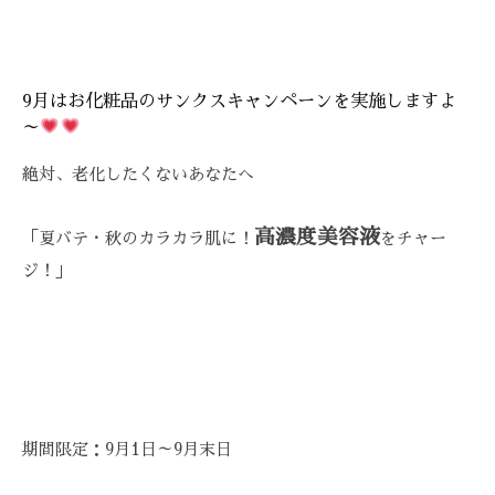
技
術
と
フ
9月はお化粧品のサンクスキャンペーンを実施しますよ
レ
～
ン
絶対、老化したくないあなたへ
ド
リ
ー
高濃度美容液
「夏バテ・秋のカラカラ肌に！
をチャー
な
ジ！」
雰
囲
気
で
、
あ
期間限定：9月1日～9月末日
な
た