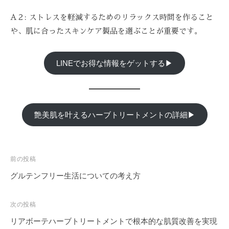
A２: ストレスを軽減するためのリラックス時間を作ること
や、肌に合ったスキンケア製品を選ぶことが重要です。
LINEでお得な情報をゲットする▶
艶美肌を叶えるハーブトリートメントの詳細▶
投
前の投稿
稿
グルテンフリー生活についての考え方
ナ
ビ
次の投稿
ゲ
リアボーテハーブトリートメントで根本的な肌質改善を実現