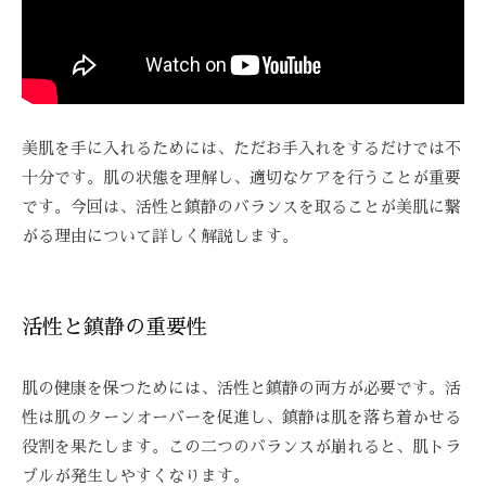
Z
ス
び
ス
C
ト
覚
テ
A
リ
ま
R
ー
サ
す
E
ズ
ロ
。
ケ
ン
ス
美肌を手に入れるためには、ただお手入れをするだけでは不
ア
ト
、
十分です。肌の状態を理解し、適切なケアを行うことが重要
。
リ
ス
です。今回は、活性と鎮静のバランスを取ることが美肌に繋
ー
ト
がる理由について詳しく解説します。
ズ
リ
・
ー
ケ
活性と鎮静の重要性
ズ
ア
ケ
で
ア
肌の健康を保つためには、活性と鎮静の両方が必要です。活
は
性は肌のターンオーバーを促進し、鎮静は肌を落ち着かせる
。
、
最
役割を果たします。この二つのバランスが崩れると、肌トラ
新
ブルが発生しやすくなります。