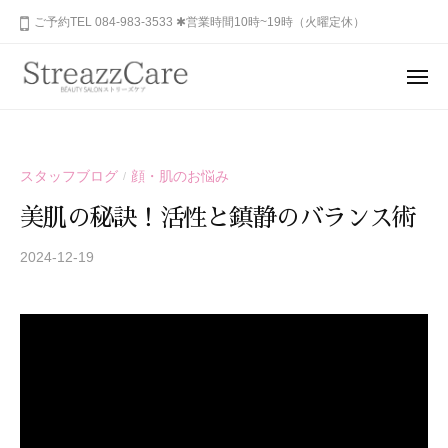
ュ
コ
山
ご予約TEL 084-983-3533 ✱営業時間10時~19時（火曜定休）
ー
ン
市
テ
の
メ
健
ン
ニ
福
あ
康
ュ
ツ
山
な
ー
と
へ
た
市
美
ス
スタッフブログ
顔・肌のお悩み
/
の
を
の
キ
秘
考
美肌の秘訣！活性と鎮静のバランス術
健
ッ
め
え
康
プ
ら
2024-12-19
b
る
と
y
れ
エ
美
S
ス
た
を
T
テ
美
R
サ
考
し
E
ロ
さ
え
A
ン
を
る
Z
、
呼
エ