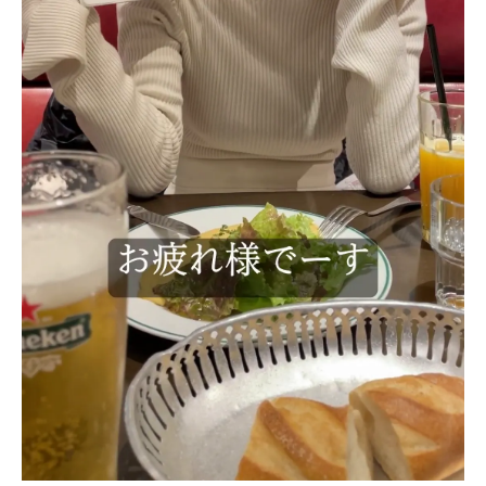
を
お
待
ち
し
て
お
り
ま
す
。
T
E
L
:
0
8
4