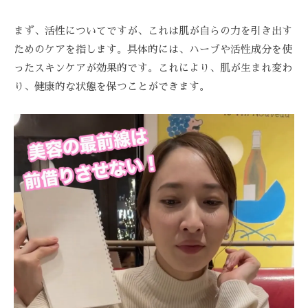
技
術
まず、活性についてですが、これは肌が自らの力を引き出す
と
ためのケアを指します。具体的には、ハーブや活性成分を使
フ
ったスキンケアが効果的です。これにより、肌が生まれ変わ
レ
り、健康的な状態を保つことができます。
ン
ド
リ
ー
な
雰
囲
気
で
、
あ
な
た