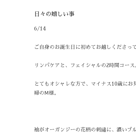
で
ケ
は
日々の嬉しい事
ア
、
。
6/14
最
新
ご自身のお誕生日に初めてお越しくださって
技
術
リンパケアと、フェイシャルの2時間コース
と
フ
レ
とてもオシャレな方で、マイナス10歳にお
ン
婦のⅯ様。
ド
リ
ー
な
袖がオーガンジーの花柄の刺繡に、濃いブル