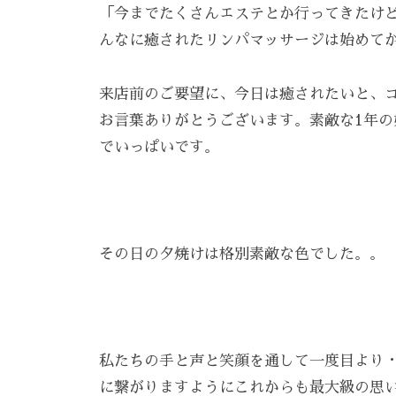
「今までたくさんエステとか行ってきたけ
ま
んなに癒されたリンパマッサージは始めて
す
。
T
来店前のご要望に、今日は癒されたいと、
E
お言葉ありがとうございます。素敵な1年
L
でいっぱいです。
:
0
8
4
その日の夕焼けは格別素敵な色でした。。
-
9
8
3
私たちの手と声と笑顔を通して一度目より
-
に繋がりますようにこれからも最大級の思