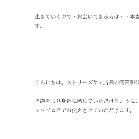
え
ン
R
を
る
、
E
生きていく中で・お会いできる方は・・本
呼
ス
エ
A
す。
び
ト
Z
ス
覚
リ
Z
テ
ま
ー
C
サ
す
ズ
A
。
ロ
R
ケ
ス
ン
E
ア
ト
こんにちは。ストリーズケア店長の岡田和
。
、
リ
ス
ー
当店をより身近に感じていただけるように
ト
ズ
ッフブログでお伝えさせていただきます。
リ
・
ー
ケ
ア
ズ