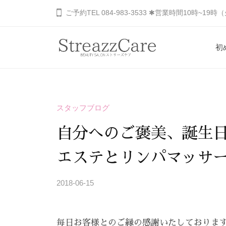
コ
山
ご予約TEL 084-983-3533 ✱営業時間10時~19
ン
市
の
テ
初
健
ン
福
あ
康
ツ
と
な
山
へ
美
た
市
ス
を
スタッフブログ
の
キ
の
考
秘
ッ
健
自分へのご褒美、誕生
え
め
プ
康
る
ら
エステとリンパマッサ
と
エ
れ
ス
美
た
2018-06-15
b
テ
を
美
y
サ
S
し
考
ロ
毎日お客様とのご縁の感謝いたしておりま
T
さ