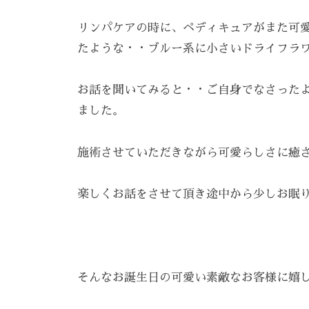
雰
囲
リンパケアの時に、ペディキュアがまた可
気
たような・・ブルー系に小さいドライフラ
で
、
お話を聞いてみると・・ご自身でなさった
あ
ました。
な
た
施術させていただきながら可愛らしさに癒さ
を
お
楽しくお話をさせて頂き途中から少しお眠
待
ち
し
て
そんなお誕生日の可愛い素敵なお客様に嬉
お
り