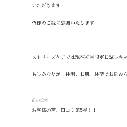
3
いただきます
5
3
皆様のご縁に感謝いたします。
3
ストリーズケアでは現在初回限定お試しキ
もしあなたが、体調、お肌、体型でお悩み
投
前の投稿
稿
お客様の声、口コミ第5弾！！
ナ