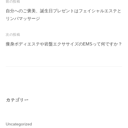
投
前の投稿
稿
自分へのご褒美、誕生日プレゼントはフェイシャルエステと
ナ
リンパマッサージ
ビ
ゲ
次の投稿
ー
痩身ボディエステや岩盤エクササイズのEMSって何ですか？
シ
ョ
ン
カテゴリー
Uncategorized