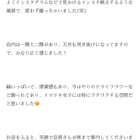
よくインスタグラムなどで見かけるインスタ映えするような
技
風景で、思わず撮っちゃいました(笑)
術
と
フ
レ
ン
店内は一階と二階があり、天井も突き抜けになってますの
ド
で、かなり広く感じました！
リ
ー
な
雰
緑いっぱいで、清潔感もあり、今はやりのドライフラワーな
囲
ど飾られてあり、イマドキ女子には特にワクワクする空間だ
気
と思いました
で
、
あ
な
た
お店を入ると、笑顔で店員さんが席まで案内してくださいま