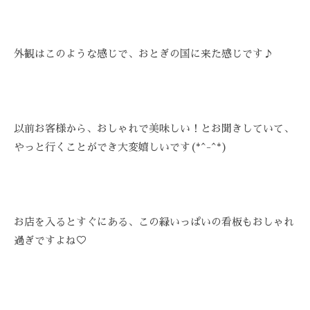
ス
び
Z
ス
ト
覚
Z
テ
リ
ま
C
ー
サ
外観はこのような感じで、おとぎの国に来た感じです♪
す
A
ズ
ロ
。
R
ケ
ン
E
ス
ア
ト
、
。
リ
以前お客様から、おしゃれで美味しい！とお聞きしていて、
ス
ー
やっと行くことができ大変嬉しいです(*^-^*)
ト
ズ
リ
・
ー
ケ
ズ
ア
お店を入るとすぐにある、この緑いっぱいの看板もおしゃれ
ケ
で
過ぎですよね♡
ア
は
。
、
最
新