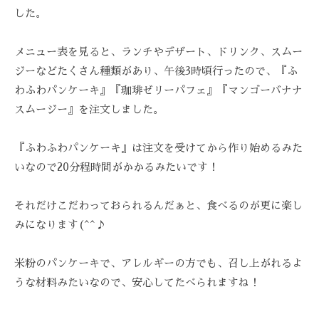
を
した。
お
待
メニュー表を見ると、ランチやデザート、ドリンク、スムー
ち
ジーなどたくさん種類があり、午後3時頃行ったので、『ふ
し
わふわパンケーキ』『珈琲ゼリーパフェ』『マンゴーバナナ
て
スムージー』を注文しました。
お
り
『ふわふわパンケーキ』は注文を受けてから作り始めるみた
ま
いなので20分程時間がかかるみたいです！
す
。
それだけこだわっておられるんだぁと、食べるのが更に楽し
T
E
みになります(^^♪
L
:
米粉のパンケーキで、アレルギーの方でも、召し上がれるよ
0
うな材料みたいなので、安心してたべられますね！
8
4