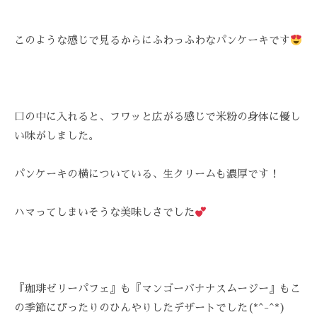
-
9
このような感じで見るからにふわっふわなパンケーキです
8
3
-
3
口の中に入れると、フワッと広がる感じで米粉の身体に優し
5
3
い味がしました。
3
パンケーキの横についている、生クリームも濃厚です！
ハマってしまいそうな美味しさでした
『珈琲ゼリーパフェ』も『マンゴーバナナスムージー』もこ
の季節にぴったりのひんやりしたデザートでした(*^-^*)