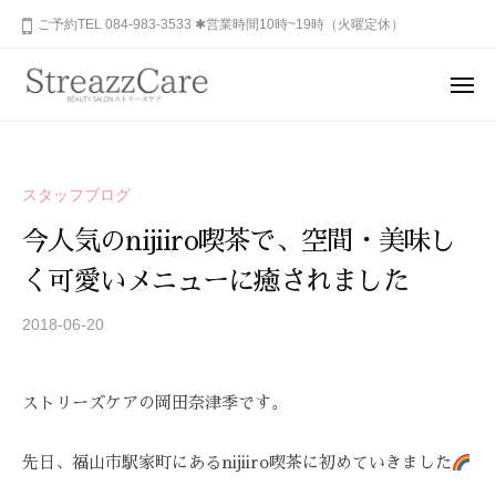
ュ
コ
山
ご予約TEL 084-983-3533 ✱営業時間10時~19時（火曜定休）
ー
ン
市
テ
の
メ
健
ン
ニ
福
あ
康
ュ
ツ
山
な
ー
と
へ
た
市
美
ス
スタッフブログ
の
を
の
キ
秘
考
今人気のnijiiro喫茶で、空間・美味し
健
ッ
め
え
康
く可愛いメニューに癒されました
プ
ら
る
と
れ
エ
2018-06-20
b
美
ス
た
y
を
テ
美
S
サ
考
し
ストリーズケアの岡田奈津季です。
T
ロ
さ
え
R
ン
を
る
E
先日、福山市駅家町にあるnijiiro喫茶に初めていきました
、
呼
A
エ