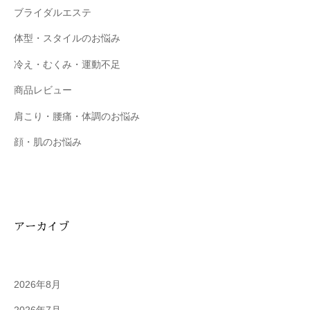
を
ブライダルエステ
お
体型・スタイルのお悩み
待
ち
冷え・むくみ・運動不足
し
商品レビュー
て
お
肩こり・腰痛・体調のお悩み
り
顔・肌のお悩み
ま
す
。
T
E
アーカイブ
L
:
0
2026年8月
8
4