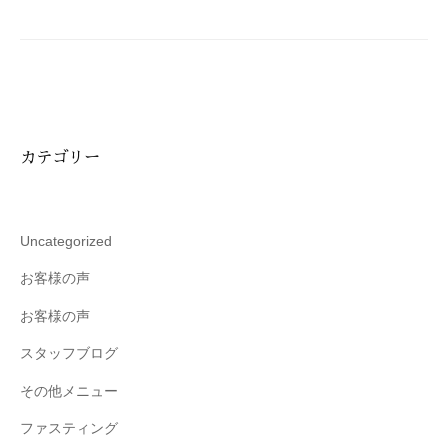
ョ
技
ン
術
と
フ
レ
ン
カテゴリー
ド
リ
ー
な
Uncategorized
雰
お客様の声
囲
気
お客様の声
で
スタッフブログ
、
あ
その他メニュー
な
ファスティング
た