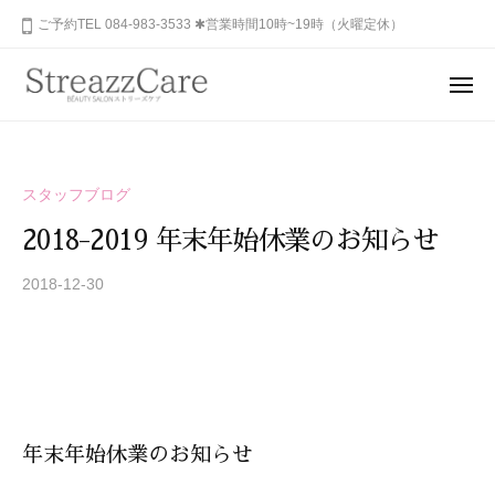
ュ
コ
山
ご予約TEL 084-983-3533 ✱営業時間10時~19時（火曜定休）
ー
ン
市
テ
の
メ
健
ン
ニ
福
あ
康
ュ
ツ
山
な
ー
と
へ
た
市
美
ス
スタッフブログ
の
を
の
キ
秘
考
2018-2019 年末年始休業のお知らせ
健
ッ
め
え
康
プ
ら
2018-12-30
b
る
と
y
れ
エ
美
S
ス
た
を
T
テ
美
R
サ
考
し
E
ロ
さ
え
A
ン
を
年末年始休業のお知らせ
る
Z
、
呼
エ