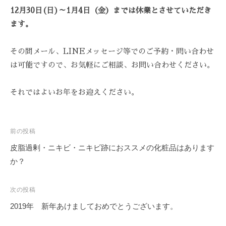
Z
ス
び
12月30日(日)～1月4日（金）までは休業とさせていただき
ス
C
ト
覚
ます。
テ
A
リ
ま
R
ー
サ
す
E
ズ
その間メール、LINEメッセージ等でのご予約・問い合わせ
ロ
。
ケ
は可能ですので、お気軽にご相談、お問い合わせください。
ン
ス
ア
ト
、
。
それではよいお年をお迎えください。
リ
ス
ー
ト
ズ
リ
・
投
前の投稿
ー
ケ
稿
皮脂過剰・ニキビ・ニキビ跡におススメの化粧品はあります
ズ
ア
ナ
か？
ケ
で
ビ
ア
は
ゲ
次の投稿
。
、
ー
2019年 新年あけましておめでとうございます。
最
シ
新