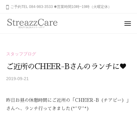
ュ
コ
山
ご予約TEL 084-983-3533 ✱営業時間10時~19時（火曜定休）
ー
ン
市
テ
の
メ
健
ン
ニ
福
あ
康
ュ
ツ
山
な
ー
と
へ
た
市
美
ス
スタッフブログ
の
を
の
キ
秘
考
ご近所のCHEER-Bさんのランチに♥
健
ッ
め
え
康
プ
ら
2019-09-21
b
る
と
y
れ
エ
美
S
ス
た
昨日お昼の休憩時間にご近所の「CHEER-B（チアビー）」
を
T
テ
美
R
さんへ、ランチ行ってきました(*^▽^*)
サ
考
し
E
ロ
さ
え
A
ン
を
る
Z
、
呼
エ