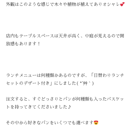
Z
ス
び
外観はこのような感じで木々や植物が植えてありオシャレ
ス
C
ト
覚
テ
A
リ
ま
R
ー
サ
す
E
ズ
ロ
。
店内もテーブルスペースは天井が高く、中庭が見えるので開
ケ
ン
ス
ア
放感もあります！
ト
、
。
リ
ス
ー
ト
ズ
リ
ランチメニューは何種類かあるのですが、「日替わりランチ
・
ー
セットのデザート付き」にしました( *´艸｀)
ケ
ズ
ア
ケ
で
注文すると、すぐどっさりとパンが何種類も入ったバスケッ
ア
は
トを持ってきてくださいました♪
。
、
最
その中から好きなパンをいくつでも選べます
新