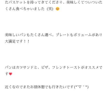
たバスケットを持ってきてくださり、美味しくてついついた
を
くさん食べちゃいました（笑）
お
待
ち
し
て
美味しいパンもたくさん選べ、プレートもボリュームがあり
お
大満足です！！
り
ま
す
。
パンはカツサンドと、ピザ、フレンチトーストがオススメで
T
す
E
L
近くなのでまたお昼休憩でも行きたいです(*´▽｀*)
:
0
8
4