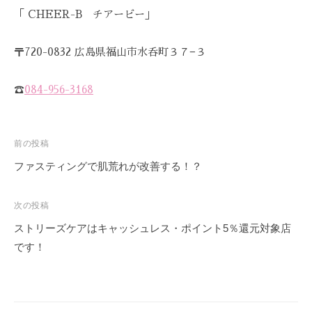
-
「 CHEER-B チアービー」
9
8
〒720-0832 広島県福山市水呑町３７−３
3
-
☎
084-956-3168
3
5
3
投
前の投稿
3
稿
ファスティングで肌荒れが改善する！？
ナ
ビ
次の投稿
ゲ
ストリーズケアはキャッシュレス・ポイント5％還元対象店
ー
です！
シ
ョ
ン