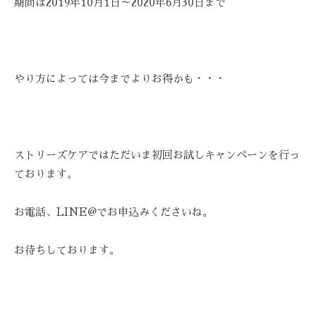
期間は2019年10月1日～2020年6月30日まで
-
9
8
3
やり方によっては今までよりお得かも・・・
-
3
5
3
3
ストリーズケアではただいま初回お試しキャンペーンを行っ
ております。
お電話、LINE@でお申込みくださいね。
お待ちしております。