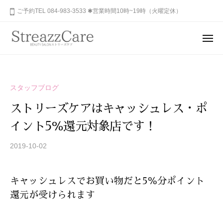
ュ
コ
山
ご予約TEL 084-983-3533 ✱営業時間10時~19時（火曜定休）
ー
ン
市
テ
の
メ
健
ン
ニ
福
あ
康
ュ
ツ
山
な
ー
と
へ
た
市
美
ス
スタッフブログ
の
を
の
キ
秘
考
ストリーズケアはキャッシュレス・ポ
健
ッ
め
え
康
イント5％還元対象店です！
プ
ら
る
と
れ
エ
2019-10-02
b
美
ス
た
y
を
テ
美
S
サ
考
し
キャッシュレスでお買い物だと5％分ポイント
T
ロ
さ
え
還元が受けられます
R
ン
を
る
E
、
呼
A
エ