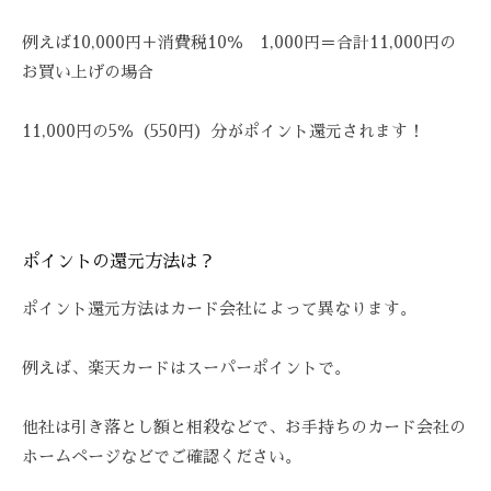
技
術
例えば10,000円＋消費税10％ 1,000円＝合計11,000円の
と
お買い上げの場合
フ
レ
11,000円の5％（550円）分がポイント還元されます！
ン
ド
リ
ー
な
ポイントの還元方法は？
雰
ポイント還元方法はカード会社によって異なります。
囲
気
例えば、楽天カードはスーパーポイントで。
で
、
あ
他社は引き落とし額と相殺などで、お手持ちのカード会社の
な
ホームページなどでご確認ください。
た