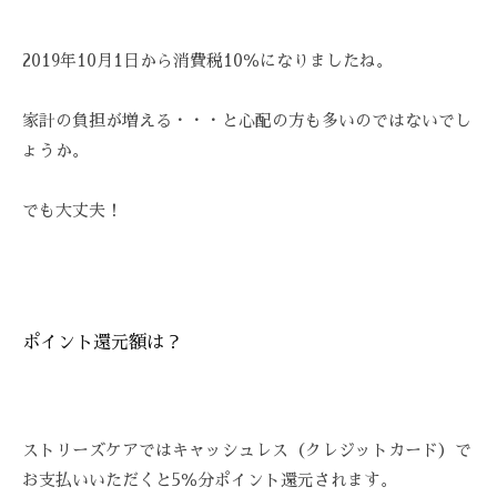
ス
び
Z
ス
ト
覚
Z
テ
リ
2019年10月1日から消費税10％になりましたね。
ま
C
ー
サ
す
A
ズ
ロ
家計の負担が増える・・・と心配の方も多いのではないでし
。
R
ケ
ン
E
ス
ょうか。
ア
ト
、
。
リ
ス
でも大丈夫！
ー
ト
ズ
リ
・
ー
ケ
ズ
ポイント還元額は？
ア
ケ
で
ア
は
。
、
ストリーズケアではキャッシュレス（クレジットカード）で
最
お支払いいただくと5％分ポイント還元されます。
新