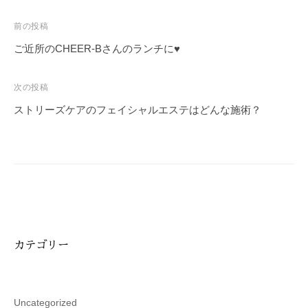
投
前の投稿
稿
ご近所のCHEER-Bさんのランチに♥
ナ
ビ
次の投稿
ゲ
ストリーズケアのフェイシャルエステはどんな施術？
ー
シ
ョ
ン
カテゴリー
Uncategorized