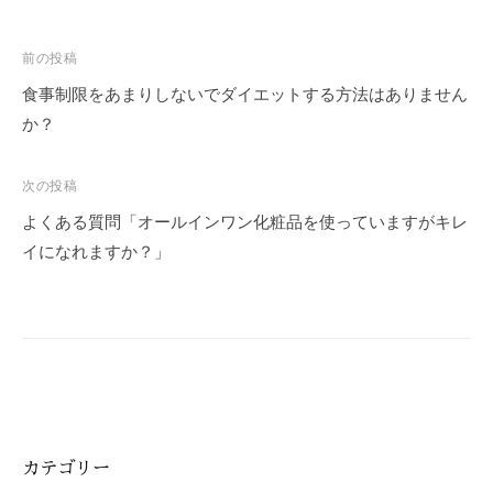
投
前の投稿
稿
食事制限をあまりしないでダイエットする方法はありません
ナ
か？
ビ
ゲ
次の投稿
ー
よくある質問「オールインワン化粧品を使っていますがキレ
シ
イになれますか？」
ョ
ン
カテゴリー