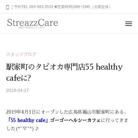
ュ
コ
山
ご予約TEL 084-983-3533 ✱営業時間10時~19時（火曜定休）
ー
ン
市
テ
の
メ
健
ン
ニ
福
あ
康
ュ
ツ
山
な
ー
と
へ
た
市
美
ス
スタッフブログ
の
を
の
キ
秘
考
駅家町のタピオカ専門店55 healthy
健
ッ
め
え
康
cafeに?
プ
ら
る
と
れ
エ
2019-04-17
b
美
ス
た
y
を
テ
美
S
サ
考
し
2019年4月1日にオープンした広島県福山市駅家町にある、
T
ロ
さ
え
R
「55 healthy cafe」
ゴーゴーヘルシーカフェ
に行ってきま
ン
を
る
E
した(*^▽^*)♪
、
呼
A
エ