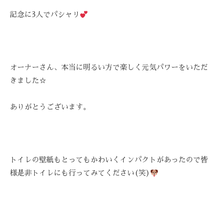
-
記念に3人でパシャリ
9
8
3
-
オーナーさん、本当に明るい方で楽しく元気パワーをいただ
3
きました☆
5
3
3
ありがとうございます。
トイレの壁紙もとってもかわいくインパクトがあったので皆
様是非トイレにも行ってみてください(笑)