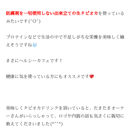
を
お
防腐剤を一切使用しない出来立ての生タピオカ
を使っている
待
みたいです(^O^)
ち
し
プロテインなどで生活の中で不足しがちな栄養を美味しく補
て
えそうですね
お
り
まさにヘルシーカフェです！
ま
す
健康に気を使っている方にもオススメです
。
T
E
L
:
美味しくタピオカドリンクを頂いていると、たまたまオーナ
0
ーさんがいらっしゃって、ロゴや内装の話も気さくに親切に
8
教えてくださいました(*^^*)
4