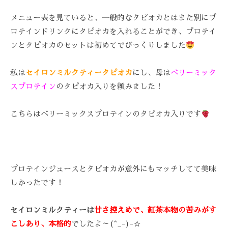
技
メニュー表を見ていると、一般的なタピオカとはまた別にプ
術
ロテインドリンクにタピオカを入れることができ、プロテイ
と
フ
ンとタピオカのセットは初めてでびっくりしました
レ
ン
私は
セイロンミルクティータピオカ
にし、母は
ベリーミック
ド
スプロテイン
のタピオカ入りを頼みました！
リ
ー
こちらはベリーミックスプロテインのタピオカ入りです
な
雰
囲
気
プロテインジュースとタピオカが意外にもマッチしてて美味
で
しかったです！
、
あ
な
セイロンミルクティーは
甘さ控えめで、紅茶本物の苦みがす
た
こしあり、本格的
でしたよ～(^_-)-☆