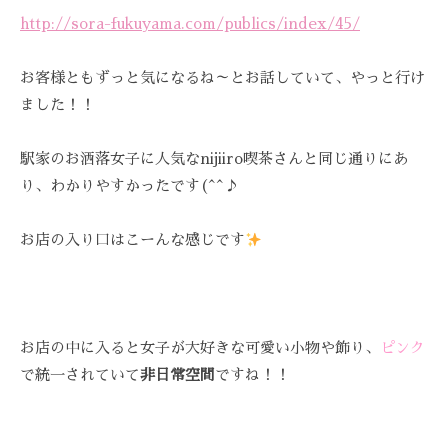
ス
び
Z
ス
http://sora-fukuyama.com/publics/index/45/
ト
覚
Z
テ
リ
ま
C
ー
サ
お客様ともずっと気になるね～とお話していて、やっと行け
す
A
ズ
ました！！
ロ
。
R
ケ
ン
E
ス
ア
駅家のお洒落女子に人気なnijiiro喫茶さんと同じ通りにあ
ト
、
。
リ
り、わかりやすかったです(^^♪
ス
ー
ト
ズ
お店の入り口はこーんな感じです
リ
・
ー
ケ
ズ
ア
ケ
で
お店の中に入ると女子が大好きな可愛い小物や飾り、
ピンク
ア
は
で統一されていて
非日常空間
ですね！！
。
、
最
新