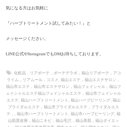
-
気になる方はお気軽に
9
8
『ハーブトリートメント試してみたい！』と
3
-
メッセージください。
3
5
LINE公式や
InstagramでもDMお待ちしております。
3
3
化粧品，リアボーテ，ボーテデラボ，福山リアボーテ，アコ
ライム，リアムール，コスメ
,
福山エステ，福山エステサロン，
福山市エステ，福山市エステサロン，福山フェイシャル，福山フ
ェイシャルエステ福山フェイシャルエステ，福山市フェイシャル
エステ
,
福山ハーブトリートメント
,
福山ハーブピーリング
,
福山
ブライダルエステ，福山市ブライダルエステ，ブライダルエス
テ，
,
福山市ハーブトリートメント
,
福山市ハーブピーリング
,
福
山肌質改善，福山ニキビ，福山毛穴，福山美肌，福山ダイエッ