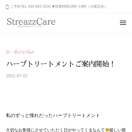
ュ
コ
山
ご予約TEL 084-983-3533 ✱営業時間10時~19時（火曜定休）
ー
ン
市
テ
の
メ
健
ン
ニ
福
あ
康
ュ
ツ
山
な
ー
と
へ
た
市
美
ス
顔・肌のお悩み
の
を
の
キ
秘
考
ハーブトリートメントご案内開始！
健
ッ
め
え
康
プ
ら
2021-07-02
b
る
と
y
れ
エ
美
S
ス
た
を
T
テ
美
R
サ
考
し
E
ロ
さ
え
私のずっと憧れだったハーブトリートメント
A
ン
を
る
Z
、
呼
大切なお客様にさせていただく日がやってくるなんて
嬉しい限
エ