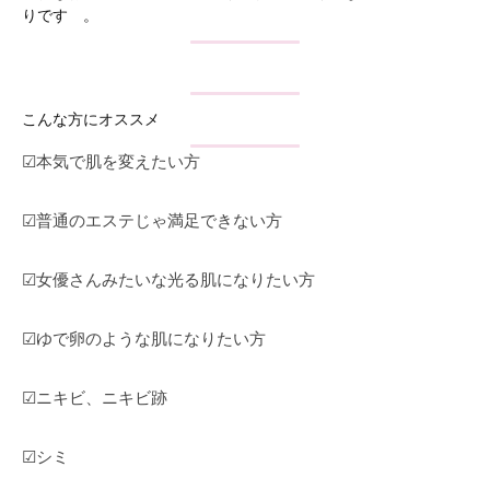
Z
ス
び
りです 。
ス
C
ト
覚
テ
A
リ
ま
R
ー
サ
す
E
ズ
ロ
こんな方にオススメ
。
ケ
ン
ス
☑︎本気で肌を変えたい方
ア
ト
、
。
リ
ス
☑︎普通のエステじゃ満足できない方
ー
ト
ズ
リ
☑︎女優さんみたいな光る肌になりたい方
・
ー
ケ
ズ
☑︎ゆで卵のような肌になりたい方
ア
ケ
で
ア
は
☑︎ニキビ、ニキビ跡
。
、
最
☑︎シミ
新