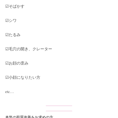
技
☑︎そばかす
術
と
☑︎シワ
フ
レ
☑︎たるみ
ン
ド
☑︎毛穴の開き、クレーター
リ
ー
☑︎お顔の歪み
な
雰
囲
☑︎小顔になりたい方
気
で
etc…
、
あ
な
た
本気の肌質改善をお求めの方