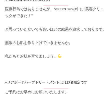
を
医療行為ではありませんが、
StreazzCareの中に”美容クリニ
お
ックができた！”
待
ち
と思っていただいても良いほどの結果を追求しております。
し
て
お
無敵のお肌を作り上げていきませんか。
り
ま
私たちとお肌を育てましょう。
す
。
T
E
※リアボーテハーブトリートメントは
1日3名限定です
L
:
ご予約はお早めにお願いいたします。
0
8
4