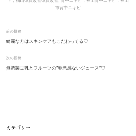
ト，福山体質改善体質改善
,
背中ニキビ，福山背中ニキビ，福山
市背中ニキビ
投
前の投稿
稿
綺麗な方はスキンケアもこだわってる♡
ナ
ビ
次の投稿
ゲ
無調製豆乳とフルーツの‘’罪悪感ないジュース‘’♡
ー
シ
ョ
ン
カテゴリー