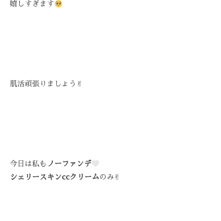
嬉しすぎます
技
術
と
フ
レ
ン
ド
肌活頑張りましょう✌︎
リ
ー
な
雰
囲
気
今日は私も
ノーファンデ
で
シェリースキンccクリーム
のみ✌︎
、
あ
な
た