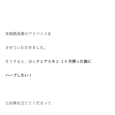
ス
び
Z
ス
ト
覚
Z
テ
リ
ま
C
ー
サ
す
A
ズ
ロ
。
R
ケ
本格肌改善のアドバイスを
ン
E
ス
ア
ト
、
。
リ
させていただきました。
ス
ー
ト
ズ
そうすると、自ら
クレアスキン １ヶ月使った後に
リ
・
ー
ケ
ハーブしたい！
ズ
ア
ケ
で
ア
は
。
、
と計画を立ててくださって
最
新