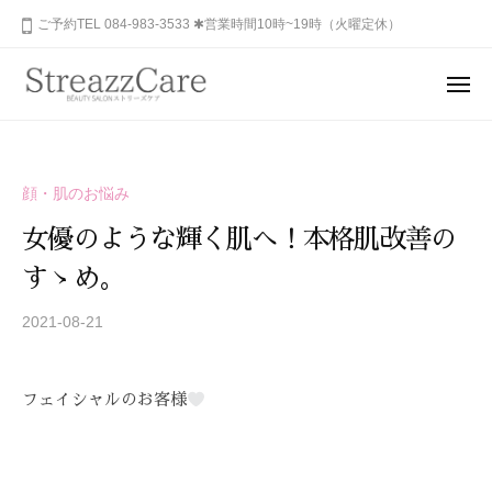
ュ
コ
山
ご予約TEL 084-983-3533 ✱営業時間10時~19時（火曜定休）
ー
ン
市
テ
の
メ
健
ン
ニ
福
あ
康
ュ
ツ
山
な
ー
と
へ
た
市
美
ス
顔・肌のお悩み
の
を
の
キ
秘
考
女優のような輝く肌へ！本格肌改善の
健
ッ
め
え
康
すゝめ。
プ
ら
る
と
れ
エ
2021-08-21
b
美
ス
た
y
を
テ
美
S
サ
考
し
フェイシャルのお客様
T
ロ
さ
え
R
ン
を
る
E
、
呼
A
エ