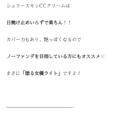
を
シェリースキンCCクリームは
お
待
日焼け止めいらずで楽ちん
！！
ち
し
カバー力もあり、艶っぽくなるので
て
お
ノーファンデを目指している方にもオススメ
り
ま
まさに
「塗る女優ライト」
ですよ！
す
。
T
E
L
——————————————-
:
0
8
4