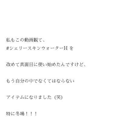
を
お
待
ち
し
私もこの動画観て、
て
#シェリースキンウォーターH を
お
り
改めて真面目に使い始めたんですけど、
ま
す
。
もう自分の中でなくてはならない
T
E
アイテムになりました（笑）
L
:
特に冬場！！！
0
8
4