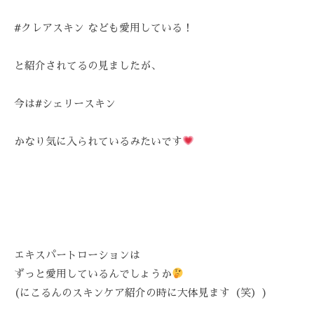
技
術
#クレアスキン なども愛用している！
と
フ
と紹介されてるの見ましたが、
レ
ン
今は#シェリースキン
ド
リ
かなり気に入られているみたいです
ー
な
雰
囲
気
で
、
エキスパートローションは
あ
ずっと愛用しているんでしょうか
な
(にこるんのスキンケア紹介の時に大体見ます（笑）)
た