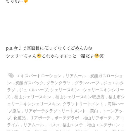
もち肌に
p.s.今まで真面目に使ってなくてごめんんね
シェリーちゃん
これからはずっと一緒だよ
笑
エキスパートローション，リアムール，炭酸ガスローショ
ン，炭酸ガスパック
,
グランタラソ，グランハーブ，ジュエルタ
ラソ，ジュエルハーブ
,
シェリースキン，シェリースキンシリー
ズ，福山シェリースキン，福山シェリースキン取扱店，福山市シ
ェリースキンシェリースキン
,
タラソトリートメント，海洋ハー
ブ療法，リアボーテタラソトリートメント，美白，トーンアッ
プ
,
化粧品，リアボーテ，ボーテデラボ，福山リアボーテ，アコ
ライム，リアムール，コスメ
,
福山エステ，福山エステサロン，