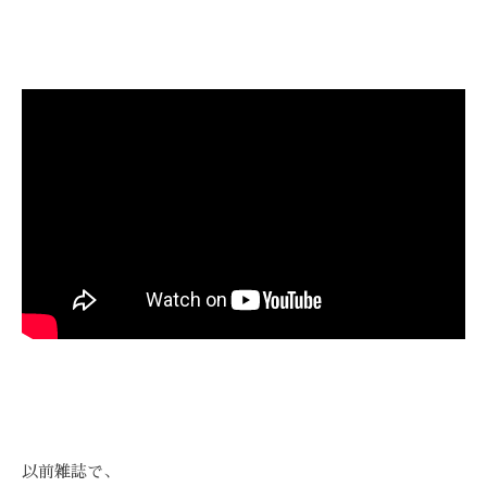
Z
ス
び
ス
C
ト
覚
テ
A
リ
ま
R
ー
サ
す
E
ズ
ロ
。
ケ
ン
ス
ア
ト
、
。
リ
ス
ー
ト
ズ
リ
・
ー
ケ
ズ
ア
ケ
で
ア
は
。
、
最
以前雑誌で、
新