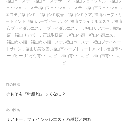
福山市エステ，福山市エステサロン，福山フェイシャル，福山フ
ェイシャルエステ福山フェイシャルエステ，福山市フェイシャル
エステ
,
福山シミ，福山シミ改善，福山シミケア
,
福山ハーブトリ
ートメント
,
福山ハーブピーリング
,
福山ブライダルエステ，福山
市ブライダルエステ，ブライダルエステ，
,
福山リアボーテ取扱
店，福山リアボーテ正規取扱店，
,
福山小顔，福山小顔エステ，
福山市小顔，福山市小顔エステ
,
福山市エステ，福山プライベー
トサロン，福山肌質改善
,
福山市ハーブトリートメント
,
福山市ハ
ーブピーリング
,
背中ニキビ，福山背中ニキビ，福山市背中ニキ
ビ
投
前の投稿
稿
そもそも『幹細胞』ってなに？
ナ
ビ
次の投稿
ゲ
リアボーテフェイシャルエステの種類と内容
ー