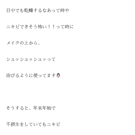
-
日中でも乾燥するなあって時や
9
8
ニキビできそう怖い！！って時に
3
-
3
メイクの上から、
5
3
シュッシュッシュッって
3
浴びるように使ってます
そうすると、年末年始で
不摂生をしていてもニキビ