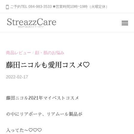
ュ
コ
山
ご予約TEL 084-983-3533 ✱営業時間10時~19時（火曜定休）
ー
ン
市
テ
の
メ
健
ン
ニ
福
あ
康
ュ
ツ
山
な
ー
と
へ
た
市
美
ス
商品レビュー
顔・肌のお悩み
/
の
を
の
キ
秘
考
藤田ニコルも愛用コスメ♡
健
ッ
め
え
康
プ
ら
2022-02-17
b
る
と
y
れ
エ
美
S
ス
た
藤田ニコル2021年マイベストコスメ
を
T
テ
美
R
サ
考
し
E
ロ
の中にリアボーテ、リアムール製品が
さ
え
A
ン
を
る
Z
、
呼
入ってた〜♡♡♡
エ