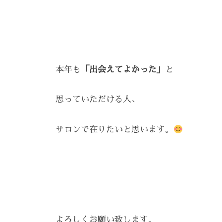
雰
囲
気
で
、
本年も
「出会えてよかった」
と
あ
な
思っていただける人、
た
を
サロンで在りたいと思います。
お
待
ち
し
て
お
り
よろしくお願い致します。