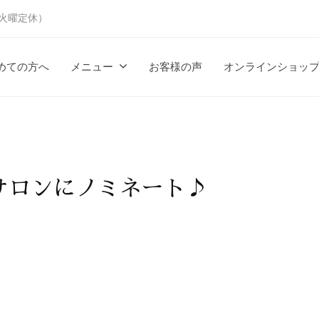
時（火曜定休）
めての方へ
メニュー
お客様の声
オンラインショッ
秀サロンにノミネート♪