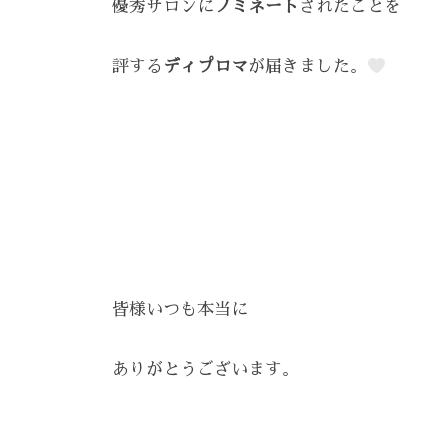
E
優秀サロンに
ノミネート
されたことを
え
ン
を
A
る
、
Z
呼
評する
ディプロマ
が届きました。
ス
エ
Z
び
ト
ス
C
覚
リ
A
テ
ま
ー
R
サ
す
ズ
E
。
ロ
ケ
ス
ン
ア
ト
。
、
リ
ス
皆様いつも本当に
ー
ト
ズ
リ
ありがとうございます。
・
ー
ケ
ア
ズ