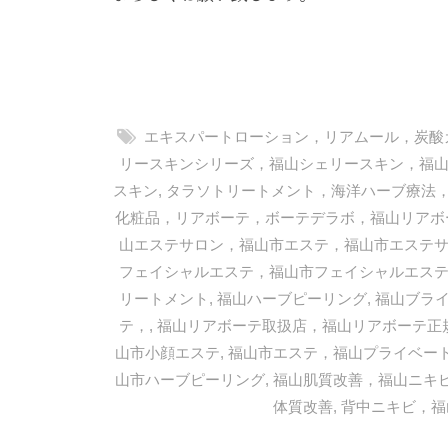
ま
す
。
T
E
エキスパートローション，リアムール，炭酸
L
リースキンシリーズ，福山シェリースキン，福
スキン
,
タラソトリートメント，海洋ハーブ療法
:
化粧品，リアボーテ，ボーテデラボ，福山リアボ
0
山エステサロン，福山市エステ，福山市エステ
8
フェイシャルエステ，福山市フェイシャルエス
4
リートメント
,
福山ハーブピーリング
,
福山ブラ
-
テ，
,
福山リアボーテ取扱店，福山リアボーテ正
9
山市小顔エステ
,
福山市エステ，福山プライベー
8
山市ハーブピーリング
,
福山肌質改善，福山ニキ
3
体質改善
,
背中ニキビ，福
-