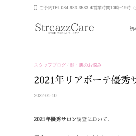
コ
山
ご予約TEL 084-983-3533 ✱営業時間10時~19
ン
市
の
テ
初
健
ン
福
あ
康
ツ
と
な
山
へ
美
た
市
ス
を
スタッフブログ
顔・肌のお悩み
の
/
キ
の
考
秘
ッ
健
2021年リアボーテ優
え
め
プ
康
る
ら
2022-01-10
b
と
エ
れ
y
ス
美
た
S
テ
を
美
2021年優秀サロン
調査において、
T
サ
し
考
R
ロ
さ