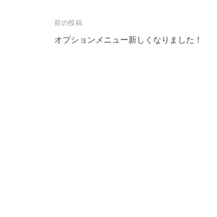
3
5
投
前の投稿
3
稿
オプションメニュー新しくなりました！
3
ナ
ビ
ゲ
ー
シ
ョ
ン