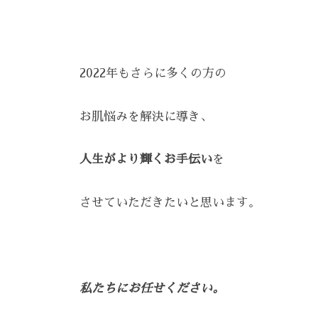
で
ケ
は
ア
、
。
最
2022年もさらに多くの方の
新
技
お肌悩みを解決に導き、
術
と
人生がより輝くお手伝い
を
フ
レ
させていただきたいと思います。
ン
ド
リ
ー
私たちにお任せください。
な