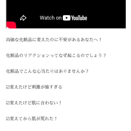
Z
ス
び
ス
C
ト
覚
テ
A
リ
ま
R
ー
サ
す
E
ズ
ロ
。
ケ
ン
ス
高価な化粧品に変えたのに不安があるあなたへ！
ア
ト
、
。
リ
ス
化粧品のリアクションってなぜ起こるのでしょう？
ー
ト
ズ
化粧品でこんな心当たりはありませんか？
リ
・
ー
ケ
☑変えたけど刺激が強すぎる
ズ
ア
ケ
で
☑変えたけど肌に合わない！
ア
は
。
、
☑変えてから肌が荒れた！
最
新