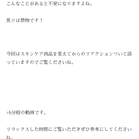
こんなことがあると不安になりますよね。
技
術
と
焦りは禁物です！
フ
レ
ン
ド
今回はスキンケア商品を変えてからのリアクションついて語
リ
っていますのでご覧くださいね。
ー
な
雰
囲
気
で
、
↑6分程の動画です。
あ
な
リラックスした時間にご覧いただきぜひ参考にしてください
た
ね。