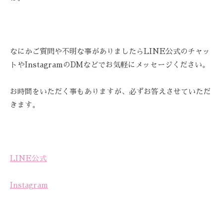
を
お
待
ち
なにかご質問や不明な事がありましたらLINE公式のチャッ
し
トやInstagramのDMなどでお気軽にメッセージください。
て
お
お時間をいただく事もありますが、必ずお答えさせていただ
り
きます。
ま
す
。
T
E
LINE公式
L
:
Instagram
0
8
4