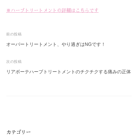
-
※ハーブトリートメントの詳細はこちらです
9
8
3
投
前の投稿
-
稿
3
オーバートリートメント、やり過ぎはNGです！
5
ナ
3
ビ
次の投稿
3
ゲ
リアボーテハーブトリートメントのチクチクする痛みの正体
ー
シ
ョ
ン
カテゴリー