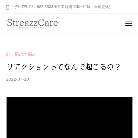
ュ
コ
山
ご予約TEL 084-983-3533 ✱営業時間10時~19時（火曜定休）
ー
ン
市
テ
の
メ
健
ン
ニ
福
あ
康
ュ
ツ
山
な
ー
と
へ
た
市
美
ス
顔・肌のお悩み
の
を
の
キ
秘
考
リアクションってなんで起こるの？
健
ッ
め
え
康
プ
ら
2022-07-10
b
る
と
y
れ
エ
美
S
ス
た
を
T
テ
美
R
サ
考
し
E
ロ
さ
え
A
ン
を
る
Z
、
呼
エ