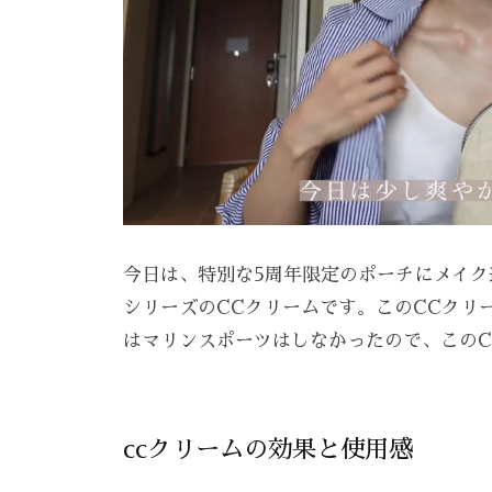
ま
す
。
T
E
L
:
0
8
今日は、特別な5周年限定のポーチにメイ
4
シリーズのCCクリームです。このCCクリ
-
はマリンスポーツはしなかったので、このC
9
8
3
ccクリームの効果と使用感
-