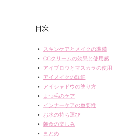
で
ケ
は
ア
、
。
目次
最
新
スキンケアとメイクの準備
技
CCクリームの効果と使用感
術
アイブロウとマスカラの使用
と
アイメイクの詳細
フ
レ
アイシャドウの塗り方
ン
まつ毛のケア
ド
インナーケアの重要性
リ
お水の持ち運び
ー
朝食の楽しみ
な
まとめ