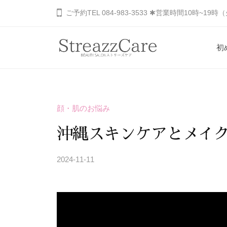
コ
山
ご予約TEL 084-983-3533 ✱営業時間10時~19
ン
市
の
テ
初
健
ン
福
あ
康
ツ
と
な
山
へ
美
た
市
ス
を
顔・肌のお悩み
の
キ
の
考
秘
ッ
健
沖縄スキンケアとメイ
え
め
プ
康
る
ら
2024-11-11
b
と
エ
れ
y
ス
美
た
S
テ
を
美
T
サ
し
考
R
ロ
さ