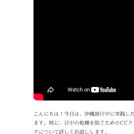
E
え
ン
を
A
る
、
Z
呼
ス
エ
Z
び
ト
ス
C
覚
リ
A
テ
ま
ー
R
サ
す
ズ
E
。
ロ
ケ
ス
ン
ア
ト
。
、
リ
ス
ー
ト
ズ
リ
・
こんにちは！今日は、沖縄旅行中に実践し
ー
ケ
ます。特に、日中の乾燥を防ぐためのCC
ア
ズ
クについて詳しくお話しします。