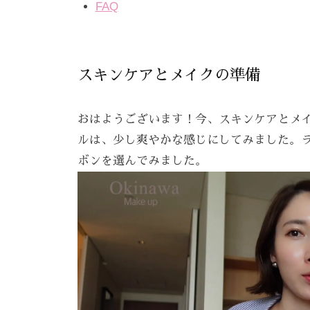
雰
FAQ
囲
気
で
スキンケアとメイクの準備
、
あ
おはようございます！今、スキンケアとメ
な
ルは、少し爽やかな感じにしてみました。
た
ボンを選んでみました。
を
お
待
ち
し
て
お
り