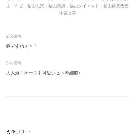
山ニキビ，福山毛穴，福山美肌，福山ダイエット，福山体質改善
体質改善
投
前の投稿
稿
春ですねぇ＾＾
ナ
ビ
次の投稿
ゲ
大人気！ケースも可愛いヒト幹細胞♪
ー
シ
ョ
ン
カテゴリー