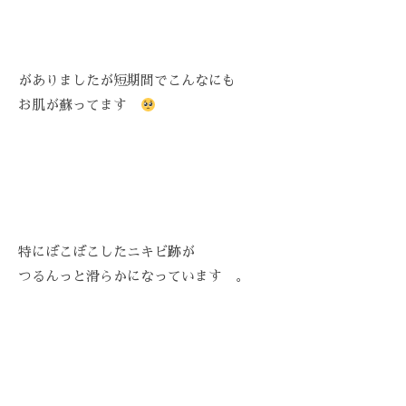
技
術
と
フ
がありましたが短期間でこんなにも
レ
お肌が蘇ってます
ン
ド
リ
ー
な
雰
特にぼこぼこしたニキビ跡が
囲
つるんっと滑らかになっています 。
気
で
、
あ
な
た