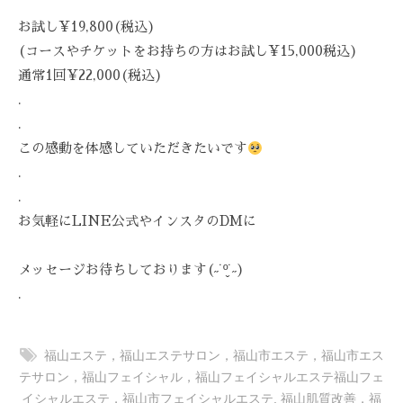
-
お試し¥19,800(税込)
9
(コースやチケットをお持ちの方はお試し¥15,000税込)
8
通常1回¥22,000(税込)
3
.
-
.
3
この感動を体感していただきたいです
5
3
.
3
.
お気軽にLINE公式やインスタのDMに
メッセージお待ちしております(˶˙º̬˙˶)
.
福山エステ，福山エステサロン，福山市エステ，福山市エス
テサロン，福山フェイシャル，福山フェイシャルエステ福山フェ
イシャルエステ，福山市フェイシャルエステ
,
福山肌質改善，福