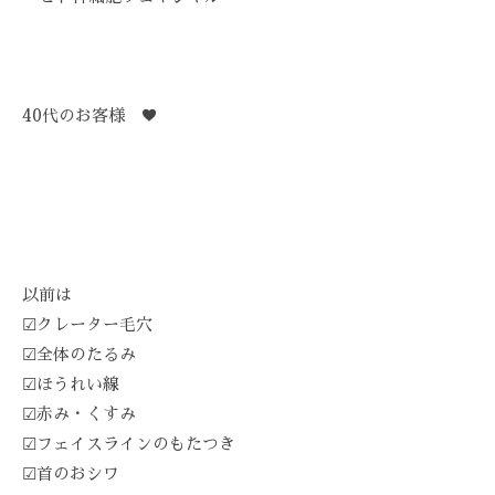
ス
び
Z
ス
ト
覚
Z
テ
リ
ま
C
ー
サ
す
A
ズ
40代のお客様 ♥︎
ロ
。
R
ケ
ン
E
ス
ア
ト
、
。
リ
ス
ー
ト
ズ
リ
・
以前は
ー
ケ
☑︎クレーター毛穴
ズ
ア
☑︎全体のたるみ
ケ
で
☑︎ほうれい線
ア
は
☑︎赤み・くすみ
。
、
☑︎フェイスラインのもたつき
最
☑︎首のおシワ
新