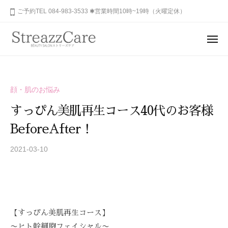
ュ
コ
山
ご予約TEL 084-983-3533 ✱営業時間10時~19時（火曜定休）
ー
ン
市
テ
の
メ
健
ン
ニ
福
あ
康
ュ
ツ
山
な
ー
と
へ
た
市
美
ス
顔・肌のお悩み
の
を
の
キ
秘
考
すっぴん美肌再生コース40代のお客様
健
ッ
め
え
康
BeforeAfter！
プ
ら
る
と
れ
エ
2021-03-10
b
美
ス
た
y
を
テ
美
S
サ
考
し
T
ロ
さ
え
R
ン
を
る
E
【すっぴん美肌再生コース】
、
呼
A
エ
〜ヒト幹細胞フェイシャル〜