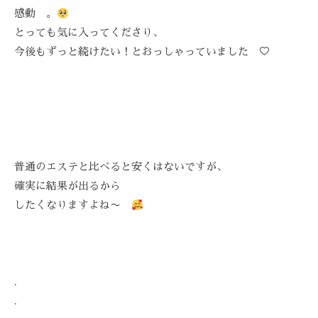
を
感動 。
お
とっても気に入ってくださり、
待
今後もずっと続けたい！とおっしゃっていました ♡
ち
し
て
お
り
ま
普通のエステと比べると安くはないですが、
す
確実に結果が出るから
。
したくなりますよね〜
T
E
L
:
0
.
8
.
4