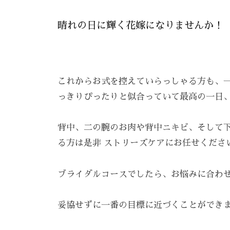
ま
す
晴れの日に輝く花嫁になりませんか！
。
T
E
これからお式を控えていらっしゃる方も、
L
っきりぴったりと似合っていて最高の一日
:
0
背中、二の腕のお肉や背中ニキビ、そして
8
4
る方は是非 ストリーズケアにお任せくださ
-
9
ブライダルコースでしたら、お悩みに合わ
8
3
妥協せずに一番の目標に近づくことができ
-