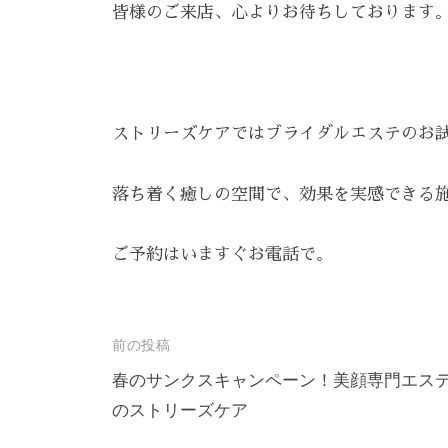
3
皆様のご来店、心よりお待ちしております
5
3
3
ストリーズケアではブライダルエステのお
落ち着く癒しの空間で、効果を実感できる
ご予約はいますぐお電話で。
投
前の投稿
稿
春のサンクスキャンペーン！美顔専門エス
のストリーズケア
ナ