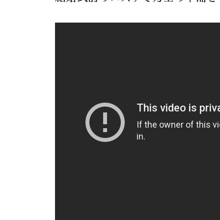
え
ン
R
を
る
、
E
呼
ス
エ
A
び
ト
Z
ス
覚
リ
Z
テ
ま
ー
C
サ
す
ズ
A
。
ロ
R
ケ
ス
ン
E
ア
ト
。
、
リ
ス
ー
ト
ズ
リ
・
ー
ケ
ア
ズ