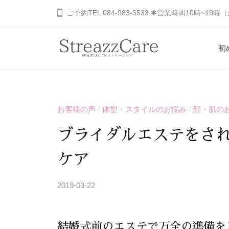
コ
山
ご予約TEL 084-983-3533 ✱営業時間10時~19
ン
市
の
テ
初
健
ン
福
あ
康
ツ
と
な
山
へ
美
た
市
ス
を
お客様の声
体型・スタイルのお悩み
顔・肌の
の
/
/
キ
の
考
秘
ッ
健
ブライダルエステをさ
え
め
プ
康
る
ら
ケア
と
エ
れ
ス
美
た
2019-03-22
b
テ
を
美
y
サ
S
し
考
ロ
結婚式前のエステで万全の準備を
T
さ