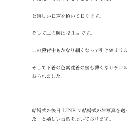
雰
囲
と嬉しいお声を頂いております。
気
で
、
そして二の腕は-2.3㎝ です。
あ
な
二の腕背中もかなり細くなって引き締まり
た
を
そして下着の色素沈着の後も薄くなりデコ
お
おられました。
待
ち
し
て
結婚式の後日 LINE で結婚式のお写真を
お
た」と嬉しい言葉を頂いております。
り