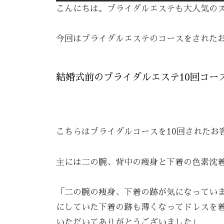
で
こんにちは。ブライダルエステも大人気の
ケ
は
ア
、
今回はブライダルエステのコースをされた
。
最
新
結婚式前のブライダルエステ10回コー
技
術
と
フ
こちらはブライダルコースを10回されたお
レ
ン
主には二の腕、背中の痩身と下着の色素沈
ド
リ
「二の腕の痩身、下着の跡が気になってい
ー
にしていた下着の跡も薄くなってドレスを
な
いただいてありがとうございました」