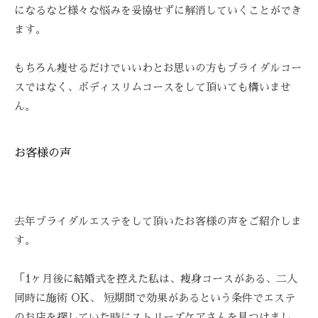
を
になるなど様々な悩みを妥協せずに解消していくことができ
お
ます。
待
ち
もちろん痩せるだけでいいわとお思いの方もブライダルコー
し
スではなく、ボディスリムコースをして頂いても構いませ
て
ん。
お
り
ま
お客様の声
す
。
T
去年ブライダルエステをして頂いたお客様の声をご紹介しま
E
す。
L
:
0
「1ヶ月後に結婚式を控えた私は、痩身コースがある、二人
8
同時に施術 OK、 短期間で効果があるという条件でエステ
4
のお店を探していた時にストリーズケアさんを見つけまし