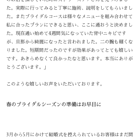
-
た。実際に行ってみると丁寧に施術、説明をしてもらいまし
9
た。またブライダルコースは様々なメニューを組み合わせて
8
私に合ったプランにできると思い、ここに通おうと決めまし
3
た。現在通い始めて4週間気になっていた背中ニキビです
-
が、旦那から綺麗になったと言われました。二の腕も細くな
3
りました。短期間だったのですが効果があってとても嬉しい
5
です。あきらめなくて良かったなと思います。本当にありが
3
とうございます。」
3
このような嬉しいお声をいただいております。
春のブライダルシーズンの準備はお早目に
3月から5月にかけて結婚式を控えられているお客様はまだ間