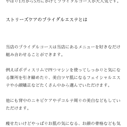
やはり1月から5月にかけてブライダルコースが大人気です。
技
術
と
ストリーズケアのブライダルエステとは
フ
レ
ン
ド
当店のブライダルコースは当店にあるメニューを好きなだけ
リ
組み合わせることができます。
ー
な
例えばボディスリムで四つマシンを使ってしっかりと気にな
雰
る箇所を引き締めたり、美白ツヤ肌になるフェイシャルエス
囲
テや小顔矯正などたくさん中から選んでいただけます。
気
で
他にも背中のニキビケアやデコルテ周りの美白などもしてい
、
ただけます。
あ
な
痩せたいけどやっぱりお肌の気になる、お顔の骨格なども気
た