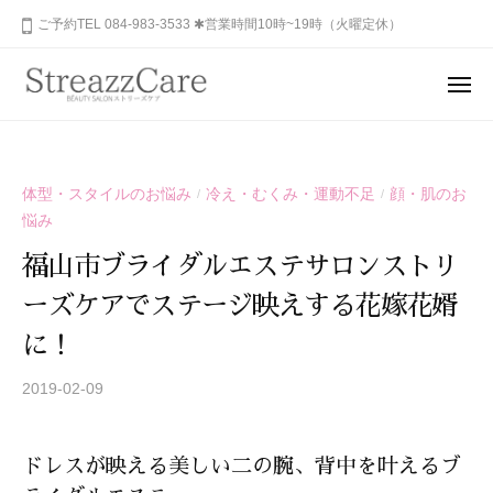
ュ
コ
山
ご予約TEL 084-983-3533 ✱営業時間10時~19時（火曜定休）
ー
ン
市
テ
の
メ
健
ン
ニ
福
あ
康
ュ
ツ
山
な
ー
と
へ
た
市
美
ス
体型・スタイルのお悩み
冷え・むくみ・運動不足
顔・肌のお
/
/
の
を
の
悩み
キ
秘
考
健
ッ
め
え
福山市ブライダルエステサロンストリ
康
プ
ら
る
と
ーズケアでステージ映えする花嫁花婿
れ
エ
美
ス
た
に！
を
テ
美
2019-02-09
b
サ
考
し
y
ロ
さ
え
S
ン
を
る
ドレスが映える美しい二の腕、背中を叶えるブ
T
、
呼
エ