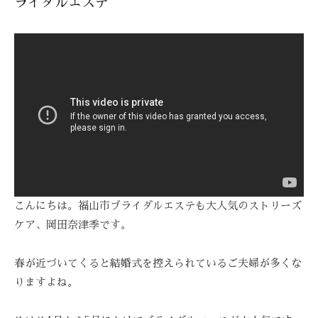
ライダルエステ
R
ス
び
ス
E
ト
覚
テ
A
リ
ま
Z
ー
サ
す
Z
ズ
ロ
。
C
ケ
ン
ス
A
ア
ト
、
R
。
リ
ス
E
ー
ト
ズ
リ
・
ー
ケ
こんにちは。福山市ブライダルエステも大人気のストリーズ
ズ
ア
ケア、岡田奈津季です。
ケ
で
ア
は
春が近づいてくると結婚式を控えられているご夫婦が多くな
。
、
りますよね。
最
新