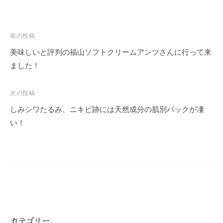
投
前の投稿
稿
美味しいと評判の福山ソフトクリームアンツさんに行って来
ナ
ました！
ビ
ゲ
次の投稿
ー
しみシワたるみ、ニキビ跡には天然成分の肌別パックが凄
シ
い！
ョ
ン
カテゴリー