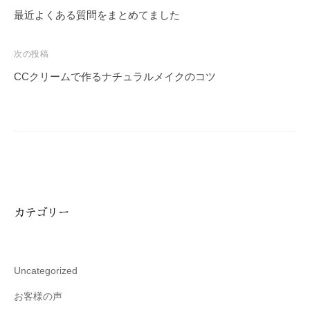
を
稿
最近よくある質問をまとめてました
お
ナ
待
ビ
次の投稿
ち
ゲ
CCクリームで作るナチュラルメイクのコツ
し
ー
て
シ
お
ョ
り
ン
ま
す
。
T
カテゴリー
E
L
:
0
Uncategorized
8
お客様の声
4