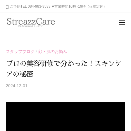
ュ
コ
山
ご予約TEL 084-983-3533 ✱営業時間10時~19時（火曜定休）
ー
ン
市
テ
の
メ
健
ン
ニ
福
あ
康
ュ
ツ
山
な
ー
と
へ
た
市
美
ス
スタッフブログ
顔・肌のお悩み
/
の
を
の
キ
秘
考
プロの美容研修で分かった！スキンケ
健
ッ
め
え
康
アの秘密
プ
ら
る
と
れ
エ
2024-12-01
b
美
ス
た
y
を
テ
美
S
サ
考
し
T
ロ
さ
え
R
ン
を
る
E
、
呼
A
エ