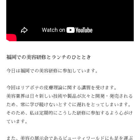
ス
び
Z
ス
ト
覚
Z
テ
リ
ま
C
ー
サ
す
A
ズ
ロ
。
R
ケ
ン
E
ス
ア
ト
、
。
福岡での美容研修とランチのひととき
リ
ス
ー
ト
今日は福岡での美容研修に参加しています。
ズ
リ
・
ー
今回はリアボテの皮膚理論に関する講習を受けます。
ケ
ズ
美容業界は日々新しい技術や製品が次々と開発・発売される
ア
ケ
ため、常に学び続けないとすぐに遅れをとってしまいます。
で
ア
は
そのため、私は定期的にこうした研修に参加するよう心がけ
。
、
ています。
最
新
また、美容の展示会であるビューティワールドにも足を運ぶ