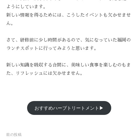
技
ようにしています。
術
新しい情報を得るためには、こうしたイベントも欠かせませ
と
ん。
フ
レ
さて、研修前に少し時間があるので、気になっていた福岡の
ン
ランチスポットに行ってみようと思います。
ド
リ
新しい知識を吸収する合間に、美味しい食事を楽しむのもま
ー
な
た、リフレッシュには欠かせません。
雰
囲
気
で
おすすめハーブトリートメント▶
、
あ
な
た
投
前の投稿