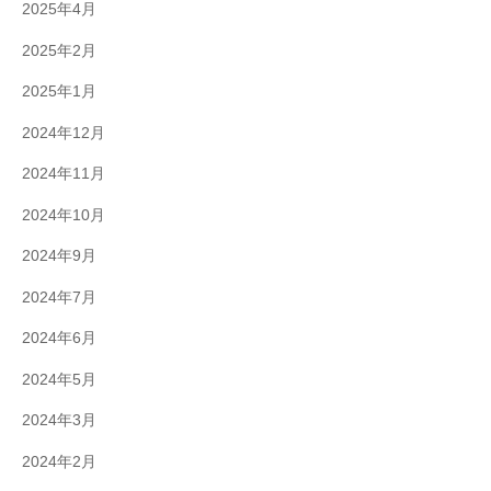
2025年4月
2025年2月
2025年1月
2024年12月
2024年11月
2024年10月
2024年9月
2024年7月
2024年6月
2024年5月
2024年3月
2024年2月