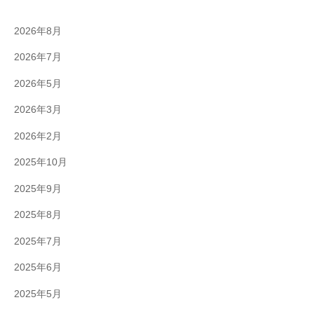
2026年8月
2026年7月
2026年5月
2026年3月
2026年2月
2025年10月
2025年9月
2025年8月
2025年7月
2025年6月
2025年5月