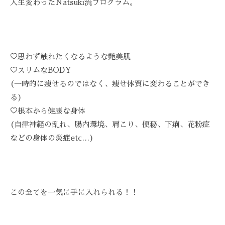
人生変わったNatsuki流プログラム。
技
術
と
フ
レ
♡思わず触れたくなるような艶美肌
ン
♡スリムなBODY
ド
(一時的に痩せるのではなく、痩せ体質に変わることができ
リ
る)
ー
♡根本から健康な身体
な
(自律神経の乱れ、腸内環境、肩こり、便秘、下痢、花粉症
雰
などの身体の炎症etc…)
囲
気
で
、
この全てを一気に手に入れられる！！
あ
な
た