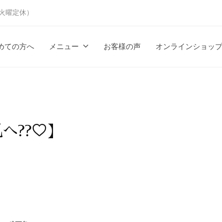
時（火曜定休）
めての方へ
メニュー
お客様の声
オンラインショッ
へ??♡】