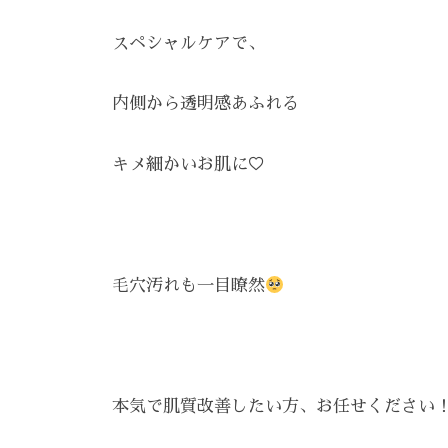
で
ケ
スペシャルケアで、
は
ア
、
。
最
内側から透明感あふれる
新
技
キメ細かいお肌に♡
術
と
フ
レ
毛穴汚れも一目瞭然
ン
ド
リ
ー
本気で肌質改善したい方、お任せください
な