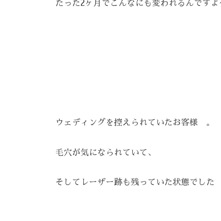
E
たった2ヶ月でこんなにも変われるんですよ〜(
え
ン
を
A
る
、
Z
呼
ス
エ
Z
び
ト
ス
C
覚
リ
A
テ
ま
ー
R
サ
す
ズ
E
。
ロ
ケ
ス
ン
ア
ウェディングを控えられていたお客様 。
ト
。
、
リ
ス
毛穴が気になられていて、
ー
ト
ズ
リ
そしてレーザー跡も残っていた状態でした
・
ー
ケ
ア
ズ