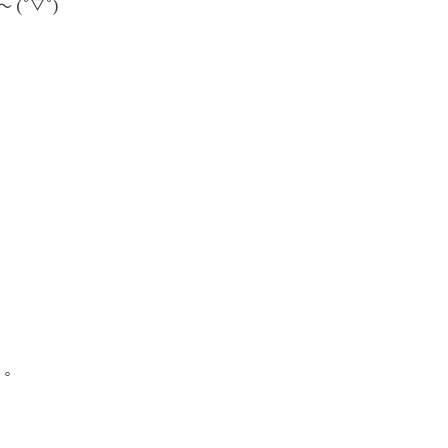
°▽°)
 。