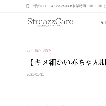
コ
山
ご予約TEL 084-983-3533 ✱営業時間10時~19
ン
市
の
テ
初
健
ン
福
あ
康
ツ
と
な
山
へ
美
た
市
ス
を
顔・肌のお悩み
の
キ
の
考
秘
ッ
健
【キメ細かい赤ちゃん肌
え
め
プ
康
る
ら
2021-01-31
b
と
エ
れ
y
ス
美
た
S
テ
を
美
T
サ
し
考
R
ロ
さ