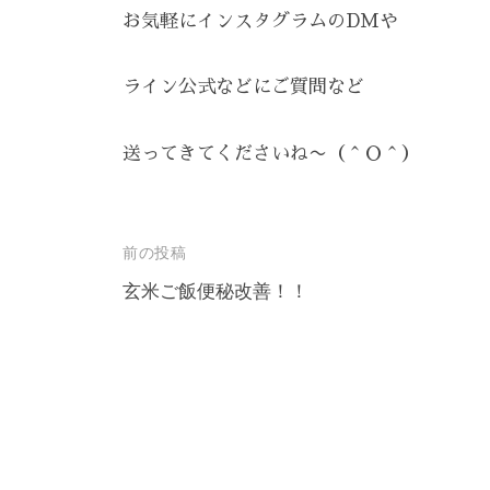
雰
お気軽にインスタグラムのDMや
囲
気
ライン公式などにご質問など
で
、
送ってきてくださいね〜（＾Ｏ＾）
あ
な
た
投
前の投稿
を
お
稿
玄米ご飯便秘改善！！
待
ナ
ち
ビ
し
ゲ
て
ー
お
シ
り