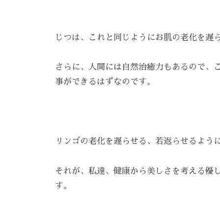
雰
囲
気
じつは、これと同じようにお肌の老化を遅
で
、
さらに、人間には自然治癒力もあるので、こ
あ
事ができるはずなのです。
な
た
を
お
リンゴの老化を遅らせる、若返らせるよう
待
ち
それが、私達、健康から美しさを考える優
し
す。
て
お
り