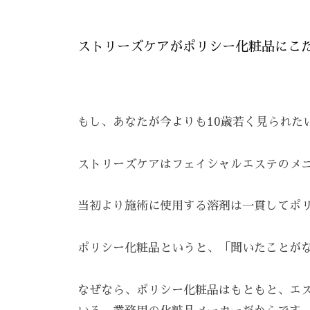
ま
す
ストリーズケアがポリシー化粧品にこ
。
T
E
L
もし、あなたが今よりも10歳若く見られた
:
0
ストリーズケアはフェイシャルエステのメニ
8
4
当初より施術に使用する溶剤は一貫してポ
-
9
ポリシー化粧品というと、「聞いたことが
8
3
なぜなら、ポリシー化粧品はもともと、エ
-