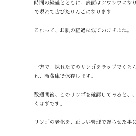
時間の経過とともに、表面はシワシワにな
で
ケ
で現れて古びたりんごになります。
は
ア
、
。
これって、お肌の経過に似ていますよね。
最
新
技
術
と
一方で、採れたてのリンゴをラップでくる
フ
れ、冷蔵庫で保存します。
レ
ン
数週間後、このリンゴを確認してみると、
ド
くはずです。
リ
ー
リンゴの老化を、正しい管理で遅らせた事
な