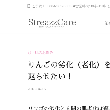
コ
山
ご予約TEL 084-983-3533 ✱営業時間10時~19
ン
市
の
テ
初
健
ン
福
あ
康
ツ
と
な
山
へ
美
た
市
ス
を
顔・肌のお悩み
の
キ
の
考
秘
ッ
健
りんごの劣化（老化）
え
め
プ
康
る
ら
返らせたい！
と
エ
れ
ス
美
た
2018-04-15
b
テ
を
美
y
サ
S
し
考
ロ
リンゴの劣化と人間の肌老化は遅
T
さ