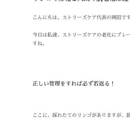
え
ン
R
を
る
、
E
呼
こんにちは。ストリーズケア代表の岡田で
ス
エ
A
び
ト
Z
ス
覚
今日は私達、ストリーズケアの老化にブレ
リ
Z
テ
ま
すね。
ー
C
サ
す
ズ
A
。
ロ
R
ケ
ス
ン
E
ア
ト
。
、
正しい管理をすれば必ず若返る！
リ
ス
ー
ト
ズ
リ
・
ここに、採れたてのリンゴがありますが、
ー
ケ
ア
ズ