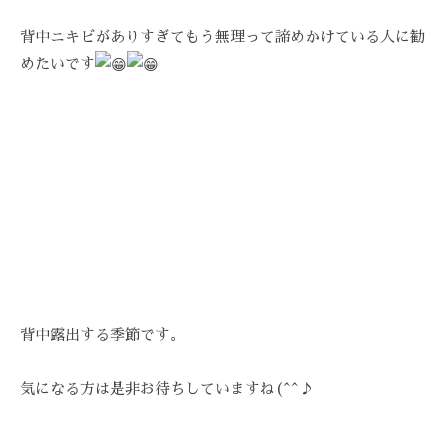
-
背中ニキビがありすぎてもう無理って諦めかけ
ている人に勧
9
めたいです
8
3
-
3
5
3
3
背中露出する季節です。
気になる方は是非お待ちしていますね(^^♪