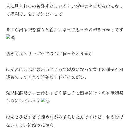
を
人に見られるのも恥ずかしいくらい背中ニキビだらけになっ
お
て絶望
で、夏までになくして
待
ち
背中が出る服を堂々と着たいなって思った
のがきっかけです
し
て
お
初めてストリーズケアさんに伺ったときから
り
ま
す
ほんとに居心地のい
いところで親身になって背中の調子も相
。
談ものってくれて的確なア
ドバイスだし、
T
E
効果抜群だひ、会話もすごく楽しくて密かに行くの
を毎週楽
L
しみにしています
:
0
ほんとひどすぎて諦めながら予約したんですけど、もうほぼ
8
ないく
らいに治ったから、
4