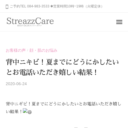
ュ
コ
山
ご予約TEL 084-983-3533 ✱営業時間10時~19時（火曜定休）
ー
ン
市
テ
の
メ
健
ン
ニ
福
あ
康
ュ
ツ
山
な
ー
と
へ
た
市
美
ス
お客様の声
顔・肌のお悩み
/
の
を
の
キ
秘
考
背中ニキビ！夏までにどうにかしたい
健
ッ
め
え
康
とお電話いただき嬉しい結果！
プ
ら
る
と
れ
エ
2020-06-24
b
美
ス
た
y
を
テ
美
S
サ
考
し
背中ニギビ！
夏までにどうにかしたいとお電話いただき嬉し
T
ロ
さ
え
R
い結果！
ン
を
る
E
、
呼
A
エ