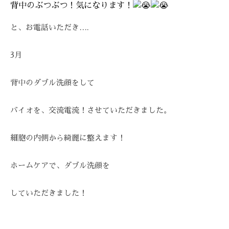
ス
背中のぶつぶつ！気になります！
び
Z
ス
ト
覚
Z
テ
リ
と、お電話いただき….
ま
C
ー
サ
す
A
ズ
ロ
3月
。
R
ケ
ン
E
ス
ア
ト
、
背中のダブル洗顔をして
。
リ
ス
ー
バイオを、交流電流！させていただきました。
ト
ズ
リ
・
細胞の内側から綺麗に整えます！
ー
ケ
ズ
ア
ホームケアで、ダブル洗顔を
ケ
で
ア
は
していただきました！
。
、
最
新