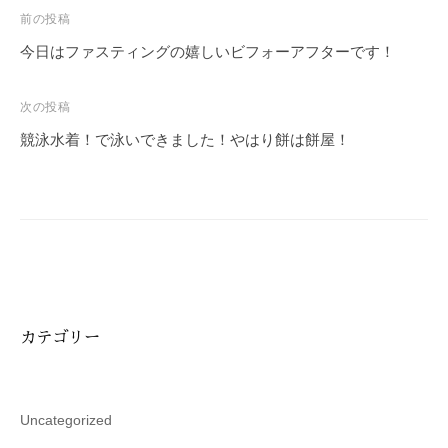
投
前の投稿
稿
今日はファスティングの嬉しいビフォーアフターです！
ナ
ビ
次の投稿
ゲ
競泳水着！で泳いできました！やはり餅は餅屋！
ー
シ
ョ
ン
カテゴリー
Uncategorized