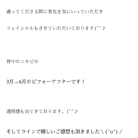
技
術
通ってくださる間に変化を気にいっていただき
と
フ
フェイシャルもさせていただいております(^^♪
レ
ン
ド
リ
背中のニキビの
ー
な
雰
3月→6月のビフォーアフターです！
囲
気
で
透明感も出てきております。(^^♪
、
あ
な
そしてラインで嬉しいご感想も頂きました＼(^o^)／
た