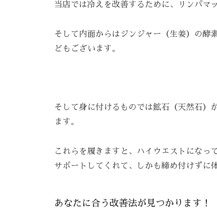
雰
当店では冷えを改善するために、リンパマ
囲
気
そして内面からはジンジャー（生姜）の酵
で
どもございます。
、
あ
な
た
そして身に付けるものでは鉱石（天然石）
を
ます。
お
待
これらを履きますと、ハイウエストになっ
ち
サポートしてくれて、しかも締め付けずに
し
て
お
あなたに合う改善法が見つかります！
り