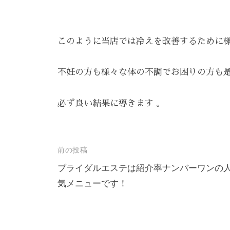
ま
す
。
このように当店では冷えを改善するために
T
E
不妊の方も様々な体の不調でお困りの方も
L
:
必ず良い結果に導きます 。
0
8
4
投
前の投稿
-
稿
ブライダルエステは紹介率ナンバーワンの
9
気メニューです！
ナ
8
ビ
3
-
ゲ