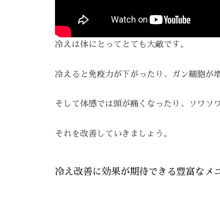
で
ケ
は
ア
、
。
冷えは体にとってとても大敵です。
最
新
冷えると免疫力が下がったり、ガン細胞が
技
術
そして体感では頭が痛くなったり、ソワソ
と
フ
それを改善していきましょう。
レ
ン
ド
冷え改善に効果が期待できる豊富なメ
リ
ー
な