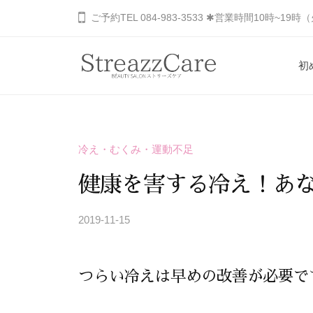
コ
山
ご予約TEL 084-983-3533 ✱営業時間10時~19
ン
市
の
テ
初
健
ン
福
あ
康
ツ
と
な
山
へ
美
た
市
ス
を
冷え・むくみ・運動不足
の
キ
の
考
秘
ッ
健
健康を害する冷え！あ
え
め
プ
康
る
ら
2019-11-15
b
と
エ
れ
y
ス
美
た
S
テ
を
美
つらい冷えは早めの改善が必要で
T
サ
し
考
R
ロ
さ