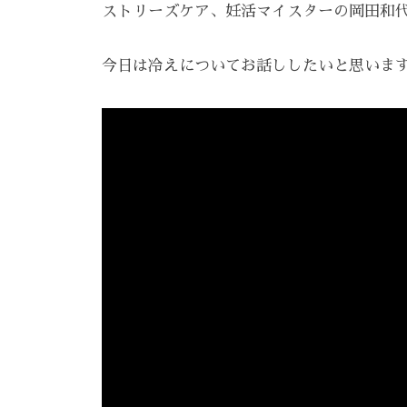
E
え
ストリーズケア、妊活マイスターの岡田和
ン
を
A
る
、
Z
呼
ス
エ
今日は冷えについてお話ししたいと思いま
Z
び
ト
ス
C
覚
リ
A
テ
ま
ー
R
サ
す
ズ
E
。
ロ
ケ
ス
ン
ア
ト
。
、
リ
ス
ー
ト
ズ
リ
・
ー
ケ
ア
ズ