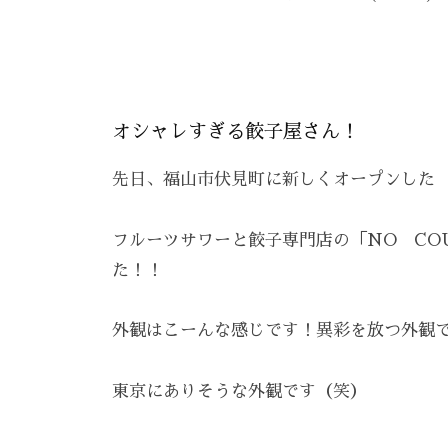
え
ン
R
を
る
、
E
呼
ス
エ
A
び
ト
Z
ス
覚
リ
オシャレすぎる餃子屋さん！
Z
テ
ま
ー
C
サ
す
先日、福山市伏見町に新しくオープンした
ズ
A
。
ロ
R
ケ
ス
ン
E
フルーツサワーと餃子専門店の「NO CO
ア
ト
。
た！！
、
リ
ス
ー
外観はこーんな感じです！異彩を放つ外観で
ト
ズ
リ
・
東京にありそうな外観です（笑）
ー
ケ
ア
ズ