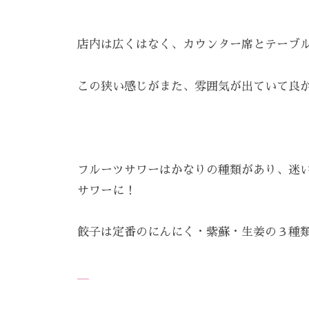
で
ケ
は
ア
店内は広くはなく、カウンター席とテーブ
、
。
最
この狭い感じがまた、雰囲気が出ていて良
新
技
術
と
フルーツサワーはかなりの種類があり、迷
フ
レ
サワーに！
ン
ド
餃子は定番のにんにく・紫蘇・生姜の３種
リ
ー
な