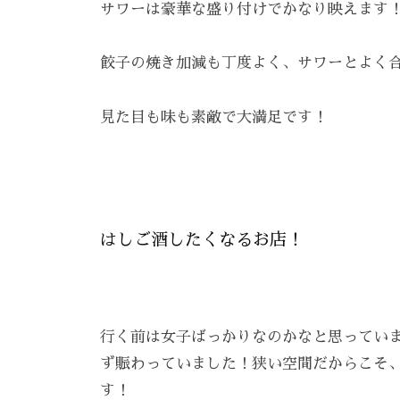
雰
サワーは豪華な盛り付けでかなり映えます
囲
気
餃子の焼き加減も丁度よく、サワーとよく合
で
、
見た目も味も素敵で大満足です！
あ
な
た
を
お
はしご酒したくなるお店！
待
ち
し
行く前は女子ばっかりなのかなと思ってい
て
ず賑わっていました！狭い空間だからこそ
お
り
す！