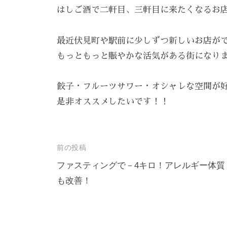
ま
はしご酒で二軒目、三軒目に来たくなるお店で
す
。
最近伏見町や駅前に少しずつ新しいお店が
T
もっともっと賑やかな活気がある街になります
E
L
餃子・フルーツサワー・オシャレな空間が
:
是非オススメしたいです！！
0
8
4
投
前の投稿
-
稿
ファスティングで－4キロ！アレルギー体質
9
も改善！
ナ
8
ビ
3
-
ゲ