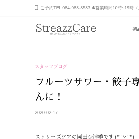
コ
山
ご予約TEL 084-983-3533 ✱営業時間10時~19
ン
市
の
テ
初
健
ン
福
あ
康
ツ
と
な
山
へ
美
た
市
ス
を
スタッフブログ
の
キ
の
考
秘
ッ
健
フルーツサワー・餃子専
え
め
プ
康
る
ら
んに！
と
エ
れ
ス
美
た
2020-02-17
b
テ
を
美
y
サ
S
し
考
ロ
ストリーズケアの岡田奈津季です(*^▽^*)
T
さ