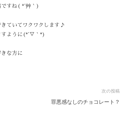
すね( *´艸｀)
できていてワクワクします♪
ように(*´▽｀*)
好きな方に
次の投稿
罪悪感なしのチョコレート？