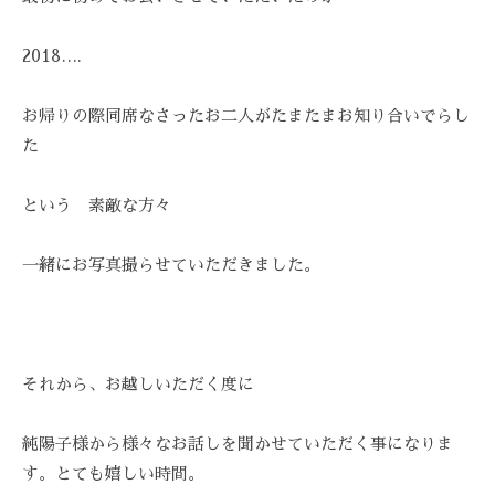
ス
び
Z
ス
ト
覚
Z
テ
2018….
リ
ま
C
ー
サ
す
A
ズ
お帰りの際同席なさったお二人がたまたまお知り合いでらし
ロ
。
R
ケ
た
ン
E
ス
ア
ト
、
。
リ
という 素敵な方々
ス
ー
ト
ズ
一緒にお写真撮らせていただきました。
リ
・
ー
ケ
ズ
ア
ケ
で
それから、お越しいただく度に
ア
は
。
、
純陽子様から様々なお話しを聞かせていただく事になりま
最
す。
とても嬉しい時間。
新