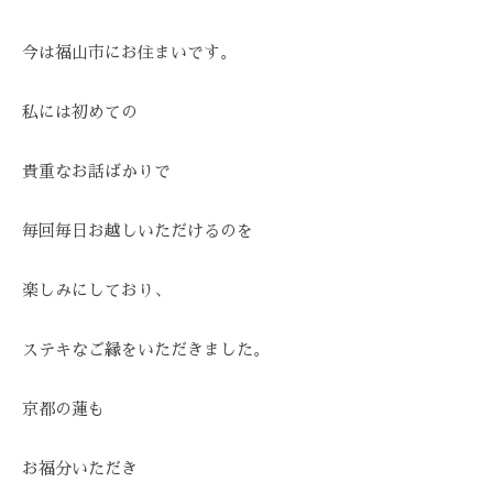
を
お
今は福山市にお住まいです。
待
ち
私には初めての
し
て
貴重なお話ばかりで
お
り
毎回毎日お越しいただけるのを
ま
す
楽しみにしており、
。
T
E
ステキなご縁をいただきました。
L
:
京都の蓮も
0
8
お福分いただき
4