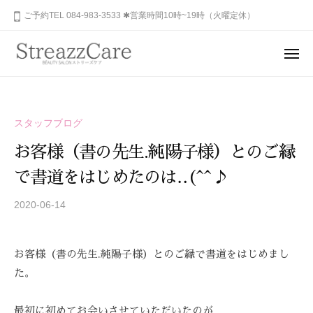
ュ
コ
山
ご予約TEL 084-983-3533 ✱営業時間10時~19時（火曜定休）
ー
ン
市
テ
の
メ
健
ン
ニ
福
あ
康
ュ
ツ
山
な
ー
と
へ
た
市
美
ス
スタッフブログ
の
を
の
キ
秘
考
お客様（書の先生.純陽子様）とのご縁
健
ッ
め
え
康
で書道をはじめたのは‥(^^♪
プ
ら
る
と
れ
エ
2020-06-14
b
美
ス
た
y
を
テ
美
S
サ
考
し
お客様（書の先生.純陽子様）とのご縁で書道をはじめまし
T
ロ
さ
え
R
た。
ン
を
る
E
、
呼
A
エ
最初に初めてお会いさせていただいたのが