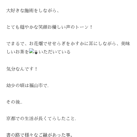
技
大好きな施術をしながら、
術
と
フ
とても穏やかな笑顔お優しい声のトーン！
レ
ン
でまるで、お花畑でせせらぎをかすかに耳にしながら、
美味
ド
しいお茶を
いただいている
リ
ー
気分なんです！
な
雰
幼少の頃は福山市で.
囲
気
その後..
で
、
あ
京都での生活が長くてらしたこと.
な
た
書の路で様々なご縁があった事。