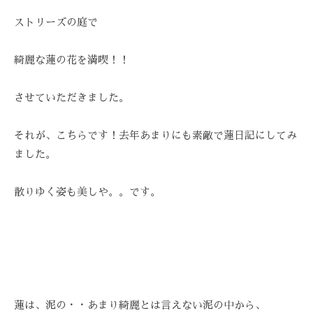
-
ストリーズの庭で
9
8
綺麗な蓮の花を満喫！！
3
-
させていただきました。
3
5
3
それが、こちらです！去年あまりにも素敵で蓮日記にしてみ
3
ました。
散りゆく姿も美しや。。です。
蓮は、泥の・・あまり綺麗とは言えない泥の中から、