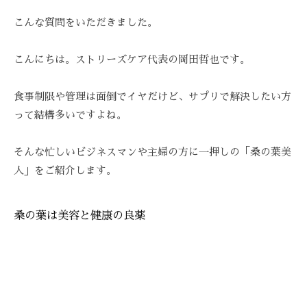
E
ス
び
ス
A
ト
こんな質問をいただきました。
覚
テ
Z
リ
ま
Z
ー
サ
す
こんにちは。ストリーズケア代表の岡田哲也です。
C
ズ
ロ
。
A
ケ
ン
ス
食事制限や管理は面倒でイヤだけど、サプリで解決したい方
R
ア
ト
、
って結構多いですよね。
E
。
リ
ス
ー
ト
そんな忙しいビジネスマンや主婦の方に一押しの「桑の葉美
ズ
リ
人」をご紹介します。
・
ー
ケ
ズ
ア
桑の葉は美容と健康の良薬
ケ
で
ア
は
。
、
最
新