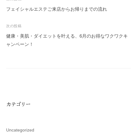
稿
フェイシャルエステご来店からお帰りまでの流れ
ナ
ビ
次の投稿
ゲ
健康・美肌・ダイエットを叶える、6月のお得なワクワクキ
ー
ャンペーン！
シ
ョ
ン
カテゴリー
Uncategorized