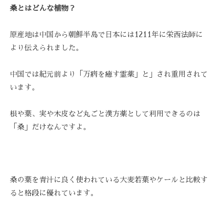
技
桑とはどんな植物？
術
と
原産地は中国から朝鮮半島で日本には1211年に栄西法師に
フ
より伝えられました。
レ
ン
中国では紀元前より「万病を癒す霊薬」と」され重用されて
ド
います。
リ
ー
根や葉、実や木皮など丸ごと漢方薬として利用できるのは
な
「桑」だけなんですよ。
雰
囲
気
で
、
桑の葉を青汁に良く使われている大麦若葉やケールと比較す
あ
ると格段に優れています。
な
た