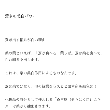
を
お
待
驚きの美白パワー
ち
し
て
蚕が出す絹糸が白い理由
お
り
ま
桑の葉といえば、「蚕が食べる」葉っぱ。蚕は桑を食べて、
す
白い絹糸を出します。
。
T
これは、桑の美白作用によるものなんです。
E
L
蚕に桑ではなく、他の緑葉を与えると出す糸も緑色に！
:
0
化粧品の成分として使われる「桑白皮（そうはくひ）エキ
8
ス」は桑から抽出されます。
4