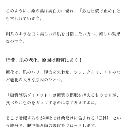
-
このように、桑の葉は美白力に優れ、「飲む日焼け止め」と
9
も言われています。
8
3
-
絹糸のような白く美しいお肌を目指したい方へ、嬉しい効果
3
なのです。
5
3
肥満、肌の老化、原因は糖質にあり！
3
糖化は、肌のハリ、弾力を失わせ、シワ、タルミ、くすみな
ど老化の大きな原因のひとつ。
「糖質制限ダイエット」は糖質の摂取を控えるものですが、
食べたいものをガマンするのは辛すぎますよね。
そこで活躍するのが植物では桑だけに含まれる「DNJ」とい
う成分で、腸で働き糖の吸収をブロックします。