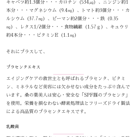
キャベツ約1.3個分・・・カロチン（534㎍）、ニンジン約1
本分・・・マグネシウム（9.4㎎）、トマト約3個分・・・カ
ルシウム（37.7㎎）、ピーマン約2個分・・・鉄（0.35
㎎）、レタス1/2個分・・・食物繊維（1.57ｇ）、キュウリ
約4本分・・・ビタミンE（1.1㎎）
それにプラスして、
プラセンタエキス
エイジングケアの救世主とも呼ばれるプラセンタ、ビタミ
ン、ミネラルなど美容には欠かせない成分をたっぷり含んで
います。桑の葉美人は安心・安全な「SPF豚のプラセンタ」
を使用。栄養を損なわない酵素処理法とフリーズドライ製法
による高品質のプラセンタエキスです。
乳酸菌