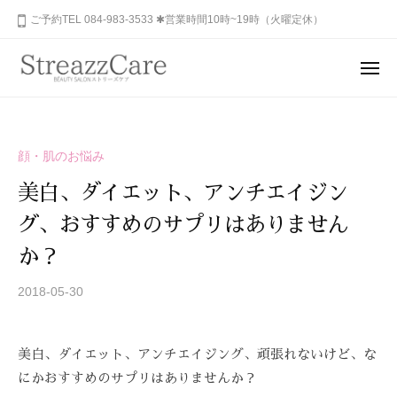
ュ
コ
山
ご予約TEL 084-983-3533 ✱営業時間10時~19時（火曜定休）
ー
ン
市
テ
の
メ
健
ン
ニ
福
あ
康
ュ
ツ
山
な
ー
と
へ
た
市
美
ス
顔・肌のお悩み
の
を
の
キ
秘
考
美白、ダイエット、アンチエイジン
健
ッ
め
え
康
グ、おすすめのサプリはありません
プ
ら
る
と
れ
エ
か？
美
ス
た
を
2018-05-30
b
テ
美
y
サ
考
し
S
ロ
さ
え
美白、ダイエット、アンチエイジング、頑張れないけど、な
T
ン
を
る
R
にかおすすめのサプリはありませんか？
、
呼
エ