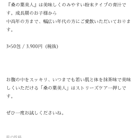
『桑の葉美人』は美味しくのみやすい粉末タイプの青汁で
す。成長期のお子様から
中高年の方まで、幅広い年代の方にご愛飲いただいておりま
す。
3×50包 / 3,900円（税抜）
お腹の中をスッキリ、いつまでも若い肌と体を抹茶味で美味
しくいただける「桑の葉美人」はストリーズケア一押しで
す。
ぜひ一度お試しくださいね。
投
前の投稿