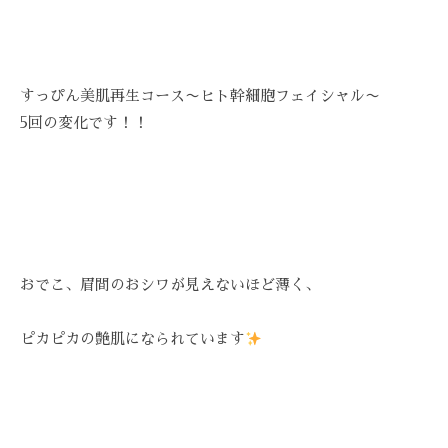
Z
ス
び
ス
C
ト
覚
テ
A
リ
ま
R
ー
サ
す
すっぴん美肌再生コース〜ヒト幹細胞フェイシャル〜
E
ズ
ロ
。
5回の変化です！！
ケ
ン
ス
ア
ト
、
。
リ
ス
ー
ト
ズ
リ
・
ー
おでこ、眉間のおシワが見えないほど薄く、
ケ
ズ
ア
ケ
で
ピカピカの艶肌になられています
ア
は
。
、
最
新