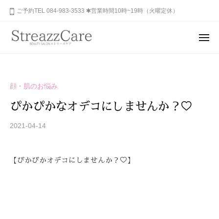
ュ
コ
山
ご予約TEL 084-983-3533 ✱営業時間10時~19時（火曜定休）
ー
ン
市
テ
の
メ
健
ン
ニ
福
あ
康
ュ
ツ
山
な
ー
と
へ
た
市
美
ス
顔・肌のお悩み
の
を
の
キ
秘
考
ぴかぴかなオデコにしませんか？♡
健
ッ
め
え
康
プ
ら
2021-04-14
b
る
と
y
れ
エ
美
S
ス
た
【ぴかぴかオデコにしませんか？♡】
を
T
テ
美
R
サ
考
し
E
ロ
さ
え
A
ン
を
る
Z
、
呼
エ