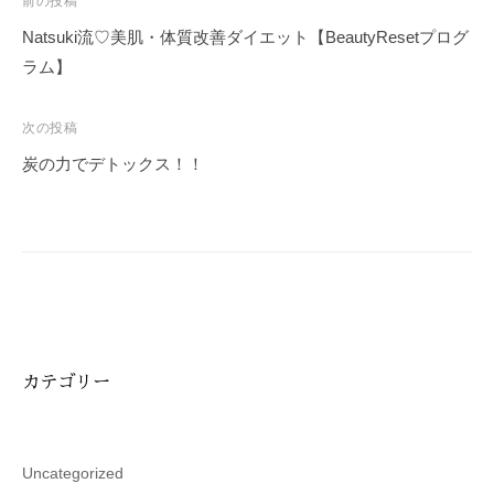
投
前の投稿
稿
Natsuki流♡美肌・体質改善ダイエット【BeautyResetプログ
ナ
ラム】
ビ
ゲ
次の投稿
ー
炭の力でデトックス！！
シ
ョ
ン
カテゴリー
Uncategorized