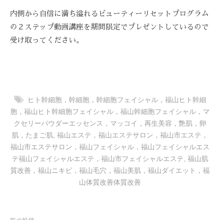
-
内側から自信に満ち溢れるビューティーリセットプログラム
9
の２ステップ動画講座を期間限定でプレゼントしているので
8
受け取ってください。
3
-
3
5
3
ヒト幹細胞，幹細胞，幹細胞フェイシャル，福山ヒト幹細
3
胞，福山ヒト幹細胞フェイシャル，福山幹細胞フェイシャル，マ
クセリーパウダーエッセンス，マッコイ，再生美容，艶肌，卵
肌，たまご肌
,
福山エステ，福山エステサロン，福山市エステ，
福山市エステサロン，福山フェイシャル，福山フェイシャルエス
テ福山フェイシャルエステ，福山市フェイシャルエステ
,
福山肌
質改善，福山ニキビ，福山毛穴，福山美肌，福山ダイエット，福
山体質改善体質改善