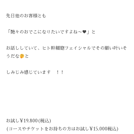
技
術
先日他のお客様とも
と
フ
「艶々のおでこになりたいですよね〜♥︎」と
レ
ン
お話ししていて、ヒト幹細胞フェイシャルでその願い叶いそ
ド
リ
うだな
と
ー
な
しみじみ感じています ！！
雰
囲
気
で
、
あ
お試し¥19,800(税込)
な
(コースやチケットをお持ちの方はお試し¥15,000税込)
た