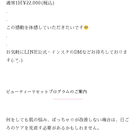
通常1回¥22,000(税込)
を
.
お
.
待
ち
この感動を体感していただきたいです
し
.
て
.
お
お気軽にLINE公式・インスタのDMなどお待ちしておりま
り
す(˶˙º̬˙˶)
ま
す
。
T
ビューティーリセットプログラムのご案内
E
L
:
0
何をしても肌の悩み、ぽっちゃりが改善しない場合は、日ご
8
ろのケアを見直す必要があるかもしれません。
4