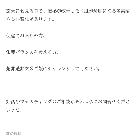
-
玄米に変える事で、
便秘が改善したり肌が綺麗になる等素晴
9
らしい変化があります。
8
3
-
便秘でお困りの方、
3
5
栄養バランスを考える方、
3
3
是非是非玄米ご飯にチャレンジしてください。
妊活やファスティングのご相談があれば私にお問合せくださ
いませ。
投
前の投稿