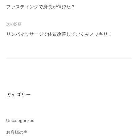
稿
ファスティングで身長が伸びた？
ナ
ビ
次の投稿
ゲ
リンパマッサージで体質改善してむくみスッキリ！
ー
シ
ョ
ン
カテゴリー
Uncategorized
お客様の声