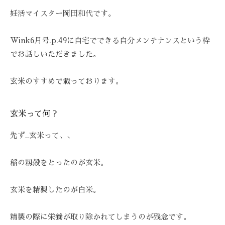
ス
び
Z
ス
妊活マイスター岡田和代です。
ト
覚
Z
テ
リ
ま
C
ー
サ
Wink6月号.p.49に自宅でできる自分メンテナンスという枠
す
A
ズ
ロ
でお話しいただきました。
。
R
ケ
ン
E
ス
ア
ト
、
玄米のすすめで載っております。
。
リ
ス
ー
ト
玄米って何？
ズ
リ
・
先ず..玄米って、、
ー
ケ
ズ
ア
稲の籾殻をとったのが玄米。
ケ
で
ア
は
玄米を精製したのが白米。
。
、
最
精製の際に栄養が取り除かれてしまうのが残念です。
新