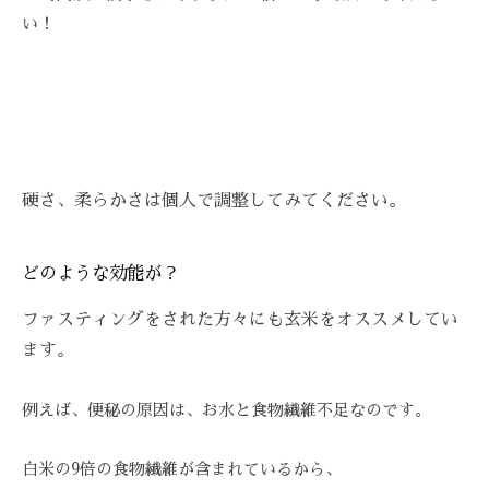
を
い！
お
待
ち
し
て
お
硬さ、柔らかさは個人で
調整してみてください。
り
ま
す
どのような効能が？
。
T
ファスティングをされた方々にも玄米をオススメしてい
E
ます。
L
:
例えば、便秘の原因は、お水と食物繊維不足なのです。
0
8
白米の9倍の食物繊維が含まれているから、
4