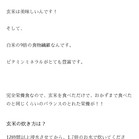
技
術
玄米は美味しいんです！
と
フ
そして、
レ
ン
白米の9倍の食物繊維なんです。
ド
リ
ビタミンミネラルがとても豊富です。
ー
な
雰
囲
完全栄養食なので、玄米を食べただけで、おかずまで食べた
気
のと同じくらいのバランスのとれた栄養が！！
で
、
あ
玄米の炊き方は？
な
た
12時間以上浸水させてから、1.7倍のお水で炊いてくださ