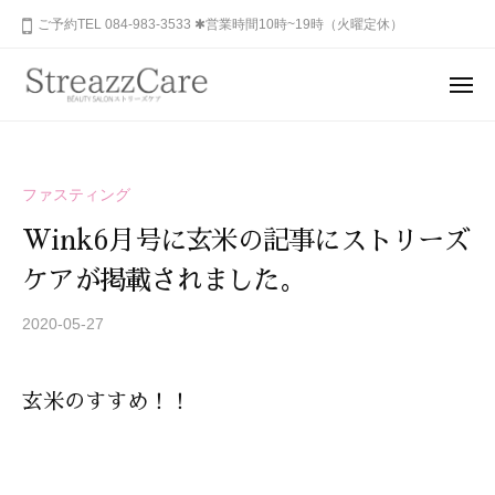
ュ
コ
山
ご予約TEL 084-983-3533 ✱営業時間10時~19時（火曜定休）
ー
ン
市
テ
の
メ
健
ン
ニ
福
あ
康
ュ
ツ
山
な
ー
と
へ
た
市
美
ス
ファスティング
の
を
の
キ
秘
考
Wink6月号に玄米の記事にストリーズ
健
ッ
め
え
康
ケアが掲載されました。
プ
ら
る
と
れ
エ
2020-05-27
b
美
ス
た
y
を
テ
美
S
サ
考
し
玄米のすすめ！！
T
ロ
さ
え
R
ン
を
る
E
、
呼
A
エ