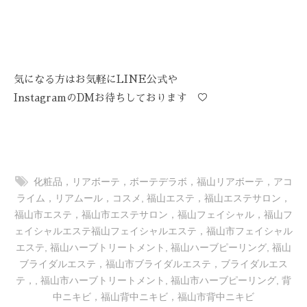
気になる方はお気軽にLINE公式や
InstagramのDMお待ちしております ♡
化粧品，リアボーテ，ボーテデラボ，福山リアボーテ，アコ
ライム，リアムール，コスメ
,
福山エステ，福山エステサロン，
福山市エステ，福山市エステサロン，福山フェイシャル，福山フ
ェイシャルエステ福山フェイシャルエステ，福山市フェイシャル
エステ
,
福山ハーブトリートメント
,
福山ハーブピーリング
,
福山
ブライダルエステ，福山市ブライダルエステ，ブライダルエス
テ，
,
福山市ハーブトリートメント
,
福山市ハーブピーリング
,
背
中ニキビ，福山背中ニキビ，福山市背中ニキビ