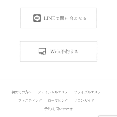
初めての方へ
フェイシャルエステ
ブライダルエステ
ファスティング
ローマピンク
サロンガイド
予約/お問い合わせ