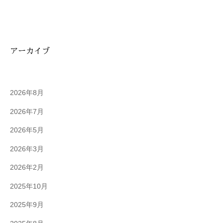
アーカイブ
2026年8月
2026年7月
2026年5月
2026年3月
2026年2月
2025年10月
2025年9月