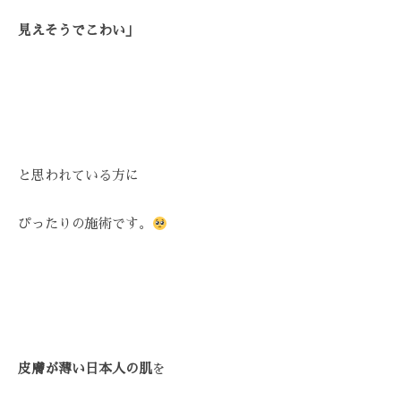
-
見えそうでこわい」
9
8
3
-
3
5
3
と思われている方に
3
ぴったりの施術です。
皮膚が薄い日本人の肌
を