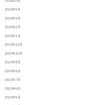
2024年6月
2024年5月
2024年3月
2024年2月
2024年1月
2023年12月
2023年10月
2023年9月
2023年8月
2023年7月
2023年6月
2023年5月