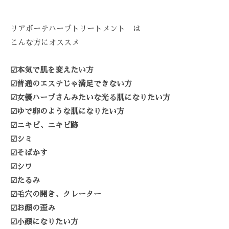
リアボーテハーブトリートメント は
こんな方にオススメ
☑︎本気で肌を変えたい方
☑︎普通のエステじゃ
満足できない方
☑︎女優ハーブさんみたいな光る肌になりたい方
☑︎ゆで卵のような肌になりたい方
☑︎ニキビ、ニキビ跡
☑︎シミ
☑︎そばかす
☑︎シワ
☑︎たるみ
☑︎毛穴の開き、クレーター
☑︎お顔の歪み
☑︎小顔になりたい方