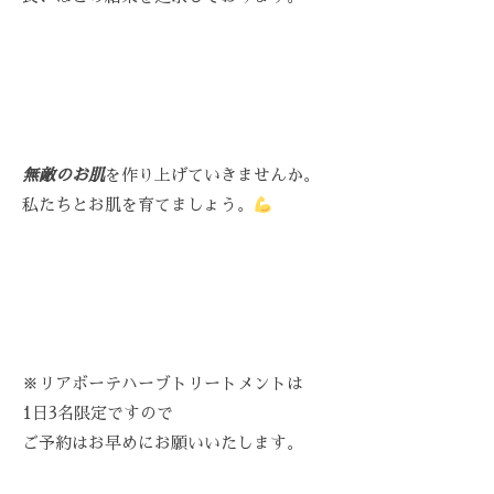
無敵のお肌
を作り上げていきませんか。
私たちとお肌を育てましょう。
※リアボーテハーブトリートメントは
1日3名限定ですので
ご予約はお早めにお願いいたします。