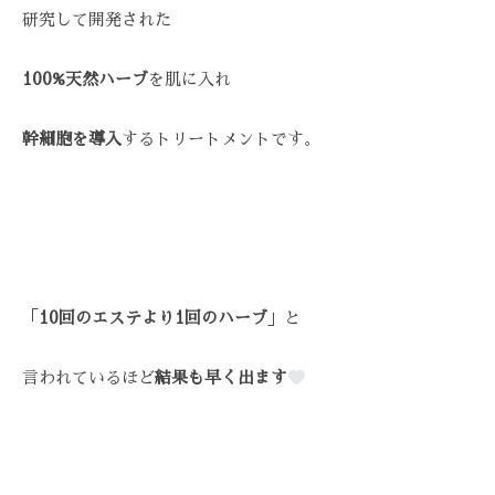
研究して開発された
100%天然ハーブ
を肌に入れ
幹細胞を導入
するトリートメントです。
「
10回のエステより1回のハーブ
」と
言われているほど
結果も早く出ます