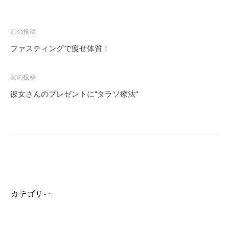
投
前の投稿
稿
ファスティングで痩せ体質！
ナ
ビ
次の投稿
ゲ
彼女さんのプレゼントに“タラソ療法“
ー
シ
ョ
ン
カテゴリー