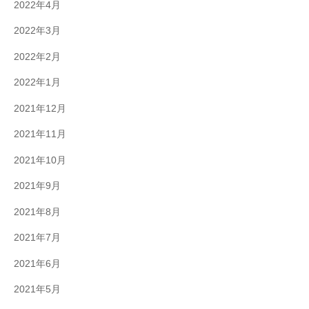
2022年4月
2022年3月
2022年2月
2022年1月
2021年12月
2021年11月
2021年10月
2021年9月
2021年8月
2021年7月
2021年6月
2021年5月